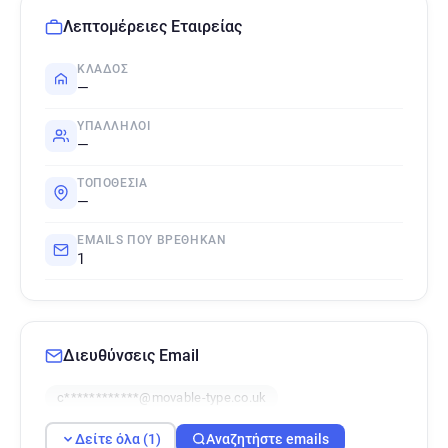
Λεπτομέρειες Εταιρείας
ΚΛΆΔΟΣ
—
ΥΠΆΛΛΗΛΟΙ
—
ΤΟΠΟΘΕΣΊΑ
—
EMAILS ΠΟΥ ΒΡΈΘΗΚΑΝ
1
Διευθύνσεις Email
c************@movable-type.co.uk
Δείτε όλα (1)
Αναζητήστε emails