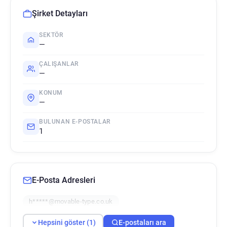
Şirket Detayları
SEKTÖR
—
ÇALIŞANLAR
—
KONUM
—
BULUNAN E-POSTALAR
1
E-Posta Adresleri
h*****@movable-type.co.uk
Hepsini göster (1)
E-postaları ara