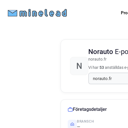
Pro
Norauto
E-p
norauto.fr
N
Vi har
53
anställdas e-
Företagsdetaljer
BRANSCH
—