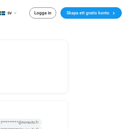
Logga in
Skapa ett gratis konto
SV
t*********@norauto.fr