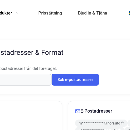
dukter
Prissättning
Bjud in & Tjäna
ostadresser & Format
postadresser från det företaget.
Sök e-postadresser
E-Postadresser
m************@norauto.fr