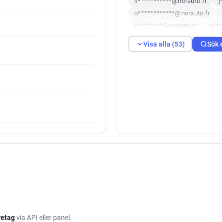
k***********@norauto.fr
j
o************@norauto.fr
q********@norauto.fr
g***
u********@norauto.fr
o***
Visa alla (53)
Sök 
k********@norauto.fr
j***
o***********@norauto.fr
z
f*********@norauto.fr
l**
n**********@norauto.fr
y*
q************@norauto.fr
f*******@norauto.fr
w****
a**********@norauto.fr
x*
g*********@norauto.fr
k**
t************@norauto.fr
k********@norauto.fr
e***
b********@norauto.fr
v***
l******@norauto.fr
x*****
o*********@norauto.fr
o**
a**********@norauto.fr
o*
öretag
via API eller panel.