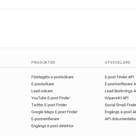
k********@norauto.fr
s***
e***********@norauto.fr
t
c********@norauto.fr
k***
v************@norauto.fr
z*******@norauto.fr
n****
i*******@norauto.fr
s****
x*****@norauto.fr
z******
n*******@norauto.fr
PRODUKTER
UTVECKLARE
Företagets e-postsökare
E-post Finder API
E-postsökare
E-postverifierare 
Lead-sökare
Lead-Beriknings A
YouTube E-post Finder
Köpavsikt API
Twitter E-post Finder
Social Email Finde
Google Maps E-post Finder
Engångs e-post-A
E-postverifierare
API-dokumentatio
Engångs e-post-detektor