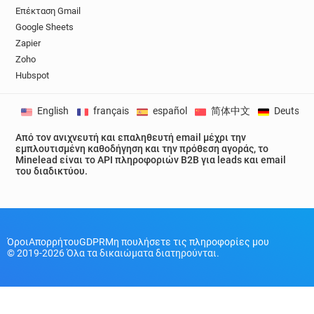
Επέκταση Gmail
Google Sheets
Zapier
Zoho
Hubspot
English
français
español
简体中文
Deutsch
Από τον ανιχνευτή και επαληθευτή email μέχρι την
εμπλουτισμένη καθοδήγηση και την πρόθεση αγοράς, το
Minelead είναι το API πληροφοριών B2B για leads και email
του διαδικτύου.
Όροι
Απορρήτου
GDPR
Μη πουλήσετε τις πληροφορίες μου
© 2019-2026 Όλα τα δικαιώματα διατηρούνται.