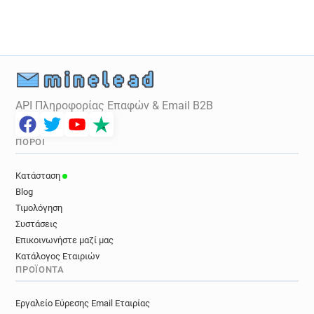
e*********@norauto.fr
p*******@norauto.fr
o********@norauto.fr
w***********@norauto.fr
f********@norauto.fr
m*********@norauto.fr
c*******@norauto.fr
m*******@norauto.fr
e************@norauto.fr
a***********@norauto.fr
n************@norauto.fr
t*******@norauto.fr
API Πληροφορίας Επαφών & Email B2B
h*******@norauto.fr
t*********@norauto.fr
p*****@norauto.fr
e*****@norauto.fr
ΠΌΡΟΙ
n******@norauto.fr
Κατάσταση
Blog
Τιμολόγηση
Συστάσεις
Επικοινωνήστε μαζί μας
Κατάλογος Εταιριών
ΠΡΟΪΌΝΤΑ
Εργαλείο Εύρεσης Email Εταιρίας