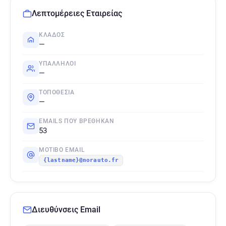
Λεπτομέρειες Εταιρείας
ΚΛΆΔΟΣ
—
ΥΠΆΛΛΗΛΟΙ
—
ΤΟΠΟΘΕΣΊΑ
—
EMAILS ΠΟΥ ΒΡΈΘΗΚΑΝ
53
ΜΟΤΊΒΟ EMAIL
{lastname}@norauto.fr
Διευθύνσεις Email