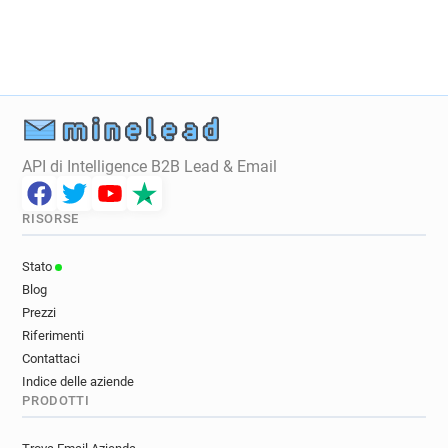
e**********@norauto.fr
k***********@norauto.fr
d***********@norauto.fr
d************@norauto.fr
u*******@norauto.fr
y***********@norauto.fr
z*********@norauto.fr
r*******@norauto.fr
h*********@norauto.fr
u*******@norauto.fr
h************@norauto.fr
k*******@norauto.fr
e******@norauto.fr
c******@norauto.fr
API di Intelligence B2B Lead & Email
l*********@norauto.fr
v*****@norauto.fr
r*****@norauto.fr
c*********@norauto.fr
RISORSE
d***********@norauto.fr
Stato
Blog
Prezzi
Riferimenti
Contattaci
Indice delle aziende
PRODOTTI