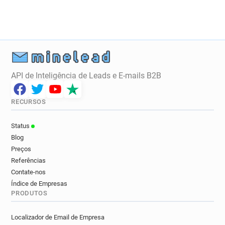
w********@norauto.fr
b************@norauto.fr
k***********@norauto.fr
m*******@norauto.fr
n*******@norauto.fr
x************@norauto.fr
b*******@norauto.fr
h*********@norauto.fr
l******@norauto.fr
o*****@norauto.fr
k************@norauto.fr
g********@norauto.fr
API de Inteligência de Leads e E-mails B2B
o*******@norauto.fr
w*****@norauto.fr
y******@norauto.fr
m********@norauto.fr
RECURSOS
m*****@norauto.fr
Status
Blog
Preços
Referências
Contate-nos
Índice de Empresas
PRODUTOS
Localizador de Email de Empresa