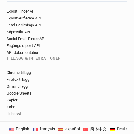
E-post Finder API
E-postverifierare API
Lead-Beriknings API
Köpavsikt API
Social Email Finder API
Engångs e-post-API
API-dokumentation
TILLÄGG & INTEGRATIONER
Chrome tillägg
Firefox tillägg
Gmail tillägg
Google Sheets
Zapier
Zoho
Hubspot
English
français
español
简体中文
Deutsch