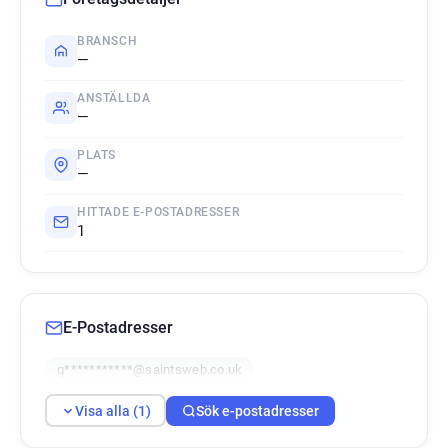
BRANSCH
—
ANSTÄLLDA
—
PLATS
—
HITTADE E-POSTADRESSER
1
E-Postadresser
q***********@saintsweb.co.uk
Visa alla (1)
Sök e-postadresser