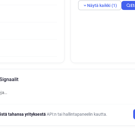
Näytä kaikki (1)
Et
ignaalit
eja…
istä tahansa yrityksestä
API:n tai hallintapaneelin kautta.