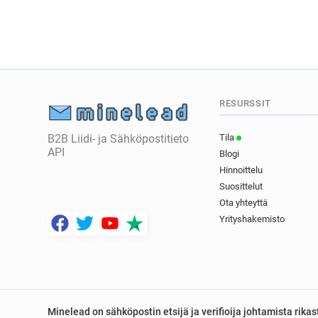
RESURSSIT
B2B Liidi- ja Sähköpostitieto
Tila
API
Blogi
Hinnoittelu
Suosittelut
Ota yhteyttä
Yrityshakemisto
Minelead on sähköpostin etsijä ja verifioija johtamista rik