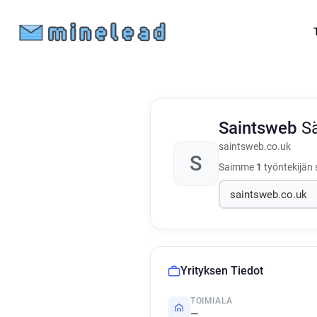
Saintsweb
S
saintsweb.co.uk
S
Saimme
1
työntekijän 
Yrityksen Tiedot
TOIMIALA
—