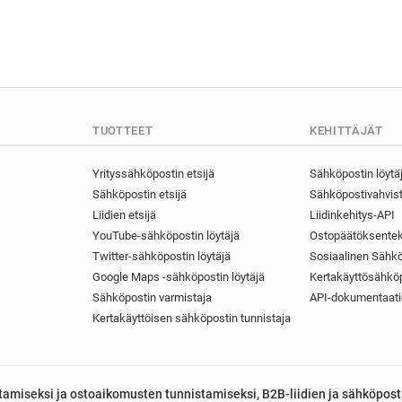
TUOTTEET
KEHITTÄJÄT
Yrityssähköpostin etsijä
Sähköpostin löytä
Sähköpostin etsijä
Sähköpostivahvist
Liidien etsijä
Liidinkehitys-API
YouTube-sähköpostin löytäjä
Ostopäätöksentek
Twitter-sähköpostin löytäjä
Sosiaalinen Sähkö
Google Maps -sähköpostin löytäjä
Kertakäyttösähköp
Sähköpostin varmistaja
API-dokumentaati
Kertakäyttöisen sähköpostin tunnistaja
astamiseksi ja ostoaikomusten tunnistamiseksi, B2B-liidien ja sähköpost