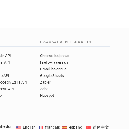
LISÄOSAT & INTEGRAATIOT
jän API
Chrome-laajennus
in API
Firefox-laajennus
Gmail-laajennus
o API
Google Sheets
postin Etsijä API
Zapier
osti API
Zoho
o
Hubspot
itiedon
English
français
español
简体中文
Deuts