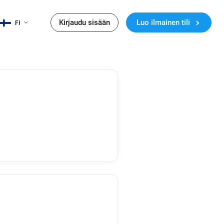
Kirjaudu sisään
Luo ilmainen tili
FI