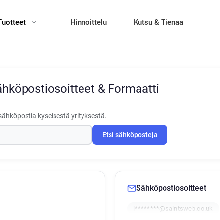
Tuotteet
Hinnoittelu
Kutsu & Tienaa
ähköpostiosoitteet & Formaatti
sähköpostia kyseisestä yrityksestä.
Etsi sähköposteja
Sähköpostiosoitteet
l********@saintsweb.co.uk