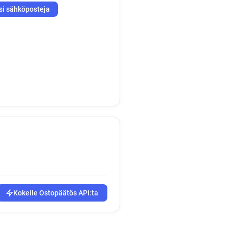
si sähköposteja
Kokeile Ostopäätös API:ta