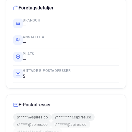
Företagsdetaljer
BRANSCH
—
ANSTÄLLDA
—
PLATS
—
HITTADE E-POSTADRESSER
5
E-Postadresser
p*****@spires.co
y********@spires.co
x*****@spires.co
t******@spires.co
z***********@spires.co