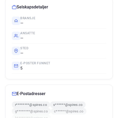
Selskapsdetaljer
BRANSJE
—
ANSATTE
—
STED
—
E-POSTER FUNNET
5
E-Postadresser
r********@spires.co
s******@spires.co
g********@spires.co
c******@spires.co
h********@spires.co