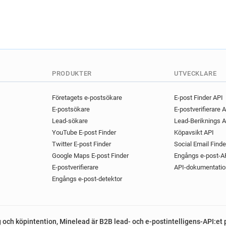
PRODUKTER
UTVECKLARE
Företagets e-postsökare
E-post Finder API
E-postsökare
E-postverifierare 
Lead-sökare
Lead-Beriknings A
YouTube E-post Finder
Köpavsikt API
Twitter E-post Finder
Social Email Finde
Google Maps E-post Finder
Engångs e-post-A
E-postverifierare
API-dokumentatio
Engångs e-post-detektor
g och köpintention, Minelead är B2B lead- och e-postintelligens-API:et 