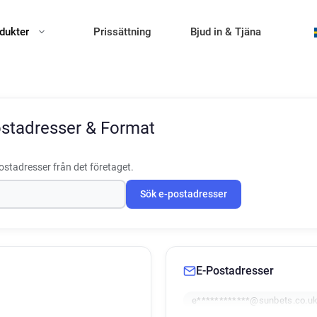
dukter
Prissättning
Bjud in & Tjäna
ostadresser & Format
ostadresser från det företaget.
Sök e-postadresser
E-Postadresser
e************@sunbets.co.u