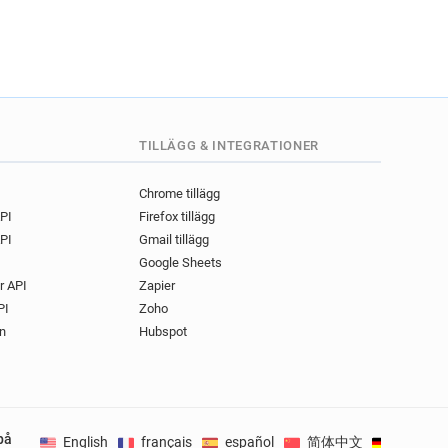
TILLÄGG & INTEGRATIONER
Chrome tillägg
API
Firefox tillägg
PI
Gmail tillägg
Google Sheets
r API
Zapier
PI
Zoho
n
Hubspot
på
English
français
español
简体中文
Deutsch