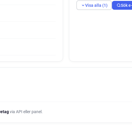
Visa alla (1)
Sök e
öretag
via API eller panel.