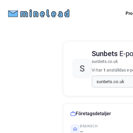
Pro
Sunbets
E-p
sunbets.co.uk
S
Vi har
1
anställdas e-p
Företagsdetaljer
BRANSCH
—