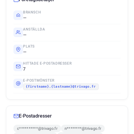
BRANSCH
—
ANSTÄLLDA
—
PLATS
—
HITTADE E-POSTADRESSER
7
E-POSTMÖNSTER
{firstname}.{lastname}@trivago.fr
E-Postadresser
c**********@trivago.fr
n********@trivago.fr