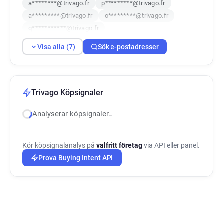
a********@trivago.fr
p*********@trivago.fr
a*********@trivago.fr
o*********@trivago.fr
q***********@trivago.fr
Visa alla (7)
Sök e-postadresser
Trivago Köpsignaler
Analyserar köpsignaler…
Kör köpsignalanalys på
valfritt företag
via API eller panel.
Prova Buying Intent API