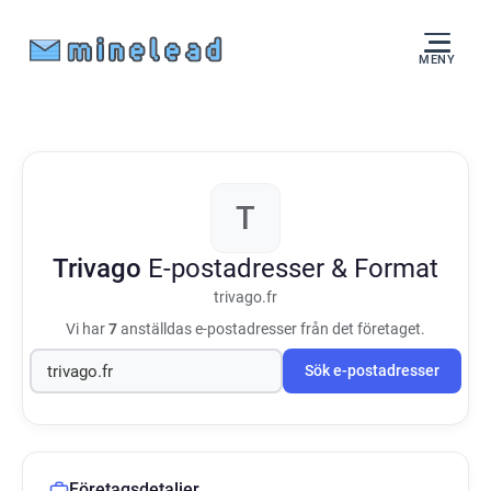
MENY
T
Trivago
E-postadresser & Format
trivago.fr
Vi har
7
anställdas e-postadresser från det företaget.
Sök e-postadresser
Företagsdetaljer