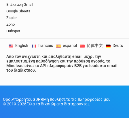
Επέκταση Gmail
Google Sheets
Zapier
Zoho
Hubspot
English
français
español
简体中文
Deutsch
Από τον ανιχνευτή και επαληθευτή email μέχρι την
εμπλουτισμένη καθοδήγηση και την πρόθεση αγοράς, το
Minelead είναι το API πληροφοριών B2B για leads και email
του διαδικτύου.
Όροι
Απορρήτου
GDPR
Μη πουλήσετε τις πληροφορίες μου
© 2019-2026 Όλα τα δικαιώματα διατηρούνται.