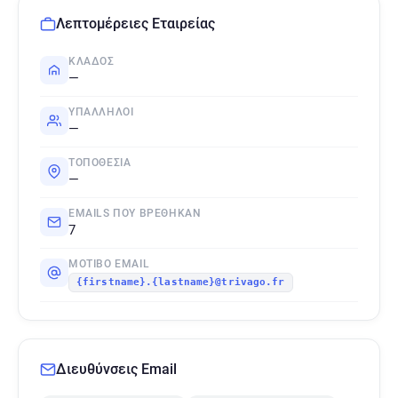
Λεπτομέρειες Εταιρείας
ΚΛΆΔΟΣ
—
ΥΠΆΛΛΗΛΟΙ
—
ΤΟΠΟΘΕΣΊΑ
—
EMAILS ΠΟΥ ΒΡΈΘΗΚΑΝ
7
ΜΟΤΊΒΟ EMAIL
{firstname}.{lastname}@trivago.fr
Διευθύνσεις Email