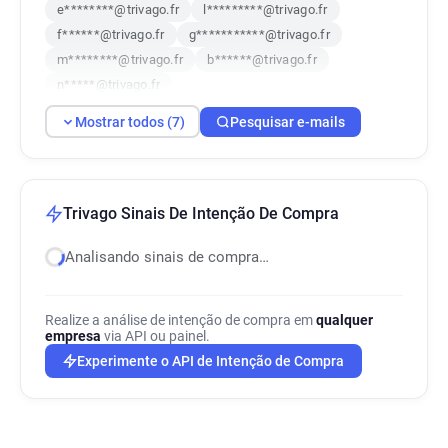
e********@trivago.fr
l*********@trivago.fr
f******@trivago.fr
g***********@trivago.fr
m********@trivago.fr
b******@trivago.fr
n*****@trivago.fr
Mostrar todos (7)
Pesquisar e-mails
Trivago Sinais De Intenção De Compra
Analisando sinais de compra…
Realize a análise de intenção de compra em
qualquer
empresa
via API ou painel.
Experimente o API de Intenção de Compra