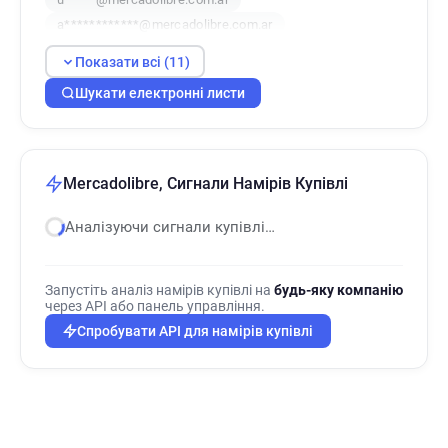
a************@mercadolibre.com.ar
s**********@mercadolibre.com.ar
Показати всі (11)
v*******@mercadolibre.com.ar
Шукати електронні листи
p*****@mercadolibre.com.ar
r*****@mercadolibre.com.ar
r***********@mercadolibre.com.ar
s**********@mercadolibre.com.ar
Mercadolibre, Сигнали Намірів Купівлі
h*********@mercadolibre.com.ar
Аналізуючи сигнали купівлі…
Запустіть аналіз намірів купівлі на
будь-яку компанію
через API або панель управління.
Спробувати API для намірів купівлі