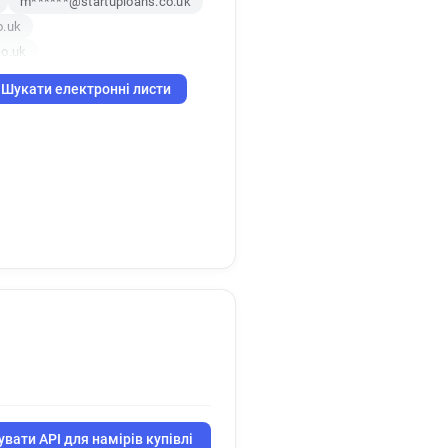
m******@startuploans.co.uk
o.uk
co.uk
Шукати електронні листи
o.uk
l********@startuploans.co.uk
k
.uk
co.uk
вати API для намірів купівлі