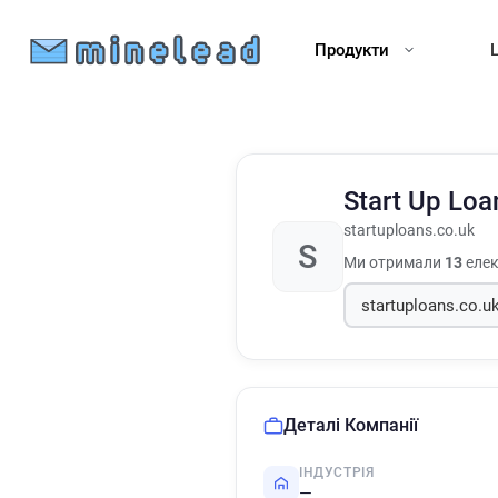
Продукти
Start Up Lo
startuploans.co.uk
S
Ми отримали
13
елек
Деталі Компанії
ІНДУСТРІЯ
—