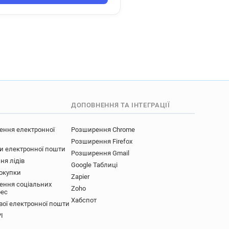
ДОПОВНЕННЯ ТА ІНТЕГРАЦІЇ
ення електронної
Розширення Chrome
Розширення Firefox
ки електронної пошти
Розширення Gmail
ня лідів
Google Таблиці
покупки
Zapier
ення соціальних
Zoho
рес
Хабспот
вої електронної пошти
I