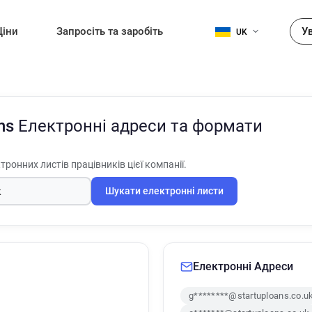
Ціни
Запросіть та заробіть
У
UK
ans
Електронні адреси та формати
тронних листів працівників цієї компанії.
Шукати електронні листи
Електронні Адреси
g********@startuploans.co.u