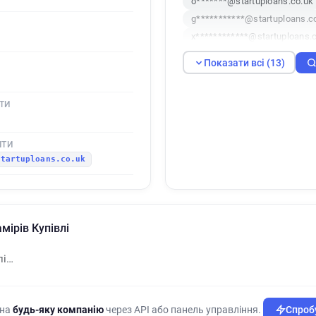
o*******@startuploans.co.uk
g***********@startuploans.c
x************@startuploans.
h******@startuploans.co.uk
Показати всі (13)
g***********@startuploans.c
y******@startuploans.co.uk
ТИ
x********@startuploans.co.u
k**********@startuploans.co
b************@startuploans.
ШТИ
startuploans.co.uk
o*****@startuploans.co.uk
мірів Купівлі
лі…
 на
будь-яку компанію
через API або панель управління.
Спробу