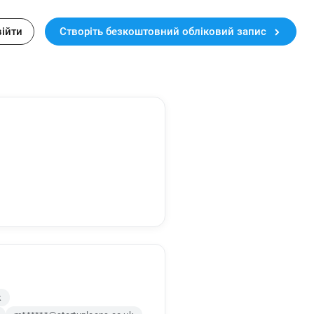
війти
Створіть безкоштовний обліковий запис
k