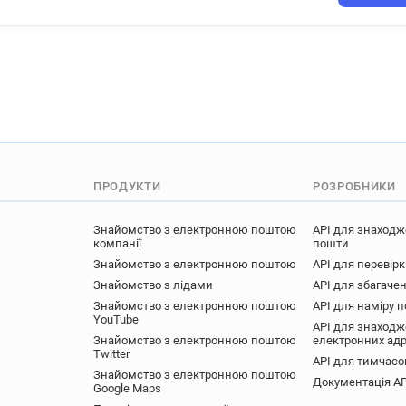
ПРОДУКТИ
РОЗРОБНИКИ
Знайомство з електронною поштою
API для знаходж
компанії
пошти
Знайомство з електронною поштою
API для перевір
Знайомство з лідами
API для збагачен
Знайомство з електронною поштою
API для наміру 
YouTube
API для знаходж
Знайомство з електронною поштою
електронних ад
Twitter
API для тимчасо
Знайомство з електронною поштою
Документація AP
Google Maps