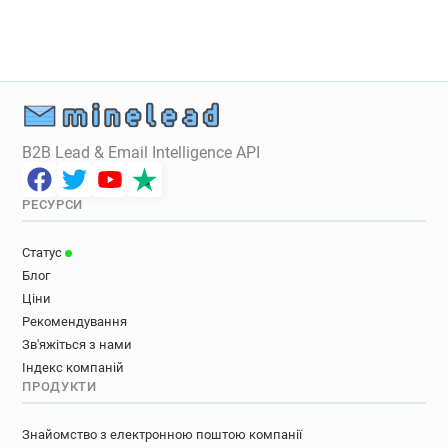
x*********@vidal.fr
f********@vidal.fr
r************@vidal.fr
w********@vidal.fr
B2B Lead & Email Intelligence API
РЕСУРСИ
Статус
Блог
Ціни
Рекомендування
Зв'яжіться з нами
Індекс компаній
ПРОДУКТИ
Знайомство з електронною поштою компанії