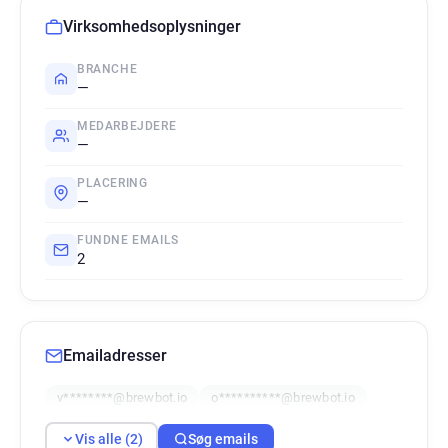
Virksomhedsoplysninger
BRANCHE
—
MEDARBEJDERE
—
PLACERING
—
FUNDNE EMAILS
2
Emailadresser
v********@brewbot.io
o**********@brewbot.io
Vis alle (2)
Søg emails