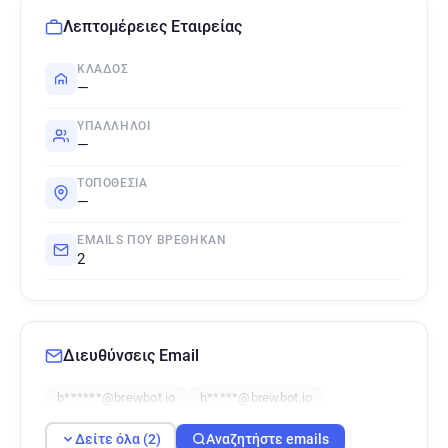
Λεπτομέρειες Εταιρείας
ΚΛΆΔΟΣ
—
ΥΠΆΛΛΗΛΟΙ
—
ΤΟΠΟΘΕΣΊΑ
—
EMAILS ΠΟΥ ΒΡΈΘΗΚΑΝ
2
Διευθύνσεις Email
b******@brewbot.io
h*****@brewbot.io
Δείτε όλα (2)
Αναζητήστε emails