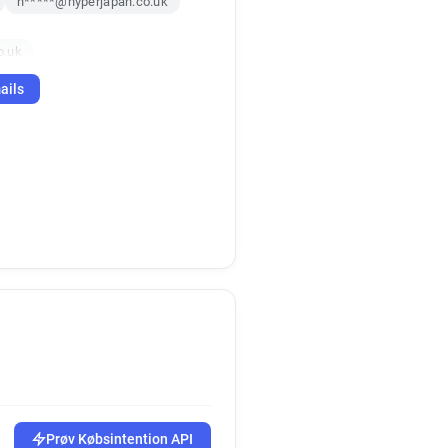
n*****@hyperjapan.co.uk
o.uk
v*********@hyperjapan.co.uk
ails
uk
v*******@hyperjapan.co.uk
Prøv Købsintention API