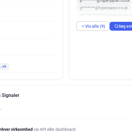
p********@hyperjapan.co.uk
g*******@hyperjapan.co.uk
m************@hyperjapan.c
k*******@hyperjapan.co.uk
Vis alle (9)
Søg em
x***********@hyperjapan.co.
o.uk
 Signaler
…
nhver virksomhed
via API eller dashboard.