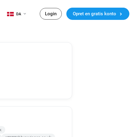
Login
Opret en gratis konto
DA
k