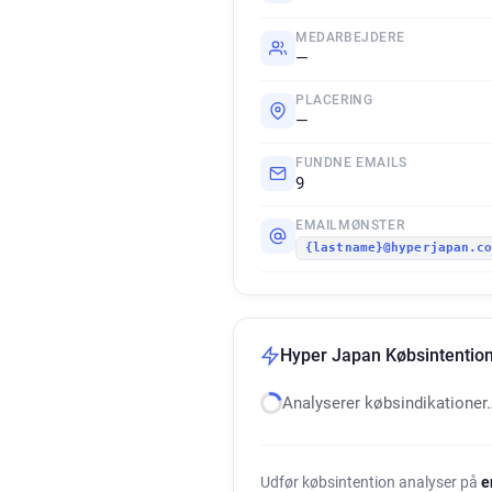
MEDARBEJDERE
—
PLACERING
—
FUNDNE EMAILS
9
EMAILMØNSTER
{lastname}@hyperjapan.c
Hyper Japan Købsintention
Analyserer købsindikationer
Udfør købsintention analyser på
e