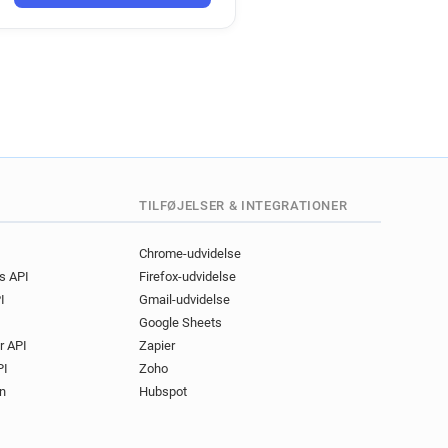
TILFØJELSER & INTEGRATIONER
Chrome-udvidelse
gs API
Firefox-udvidelse
I
Gmail-udvidelse
Google Sheets
r API
Zapier
PI
Zoho
n
Hubspot