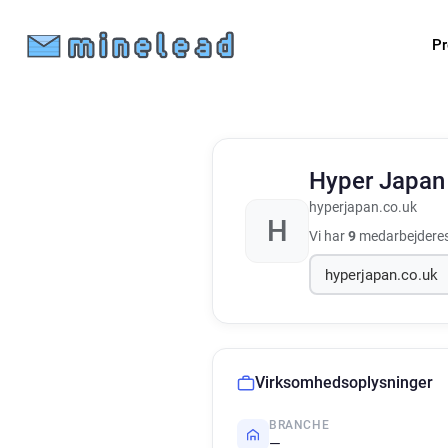
Pr
Hyper Japa
hyperjapan.co.uk
H
Vi har
9
medarbejderes
Virksomhedsoplysninger
BRANCHE
—