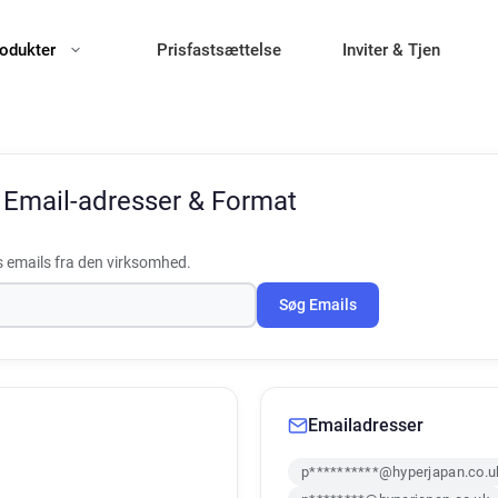
odukter
Prisfastsættelse
Inviter & Tjen
n
Email-adresser & Format
 emails fra den virksomhed.
Søg Emails
Emailadresser
p**********@hyperjapan.co.u