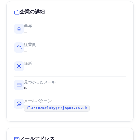
企業の詳細
業界
—
従業員
—
場所
—
見つかったメール
9
メールパターン
{lastname}@hyperjapan.co.uk
メールアドレス