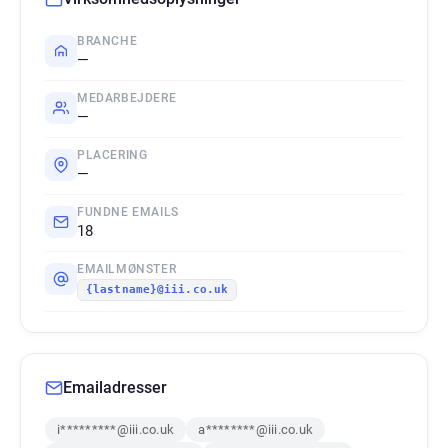
BRANCHE
—
MEDARBEJDERE
—
PLACERING
—
FUNDNE EMAILS
18
EMAILMØNSTER
{lastname}@iii.co.uk
Emailadresser
i*********@iii.co.uk
a********@iii.co.uk