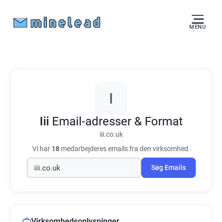
MENU
I
Iii
Email-adresser & Format
iii.co.uk
Vi har
18
medarbejderes emails fra den virksomhed.
Søg Emails
Virksomhedsoplysninger