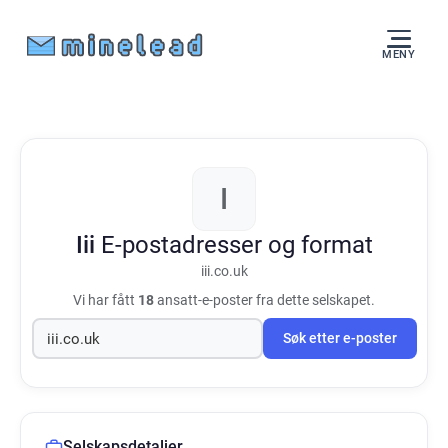
MENY
I
Iii
E-postadresser og format
iii.co.uk
Vi har fått
18
ansatt-e-poster fra dette selskapet.
Søk etter e-poster
Selskapsdetaljer