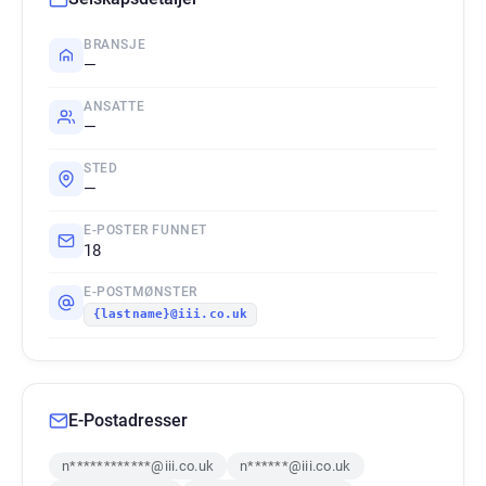
BRANSJE
—
ANSATTE
—
STED
—
E-POSTER FUNNET
18
E-POSTMØNSTER
{lastname}@iii.co.uk
E-Postadresser
n************@iii.co.uk
n******@iii.co.uk