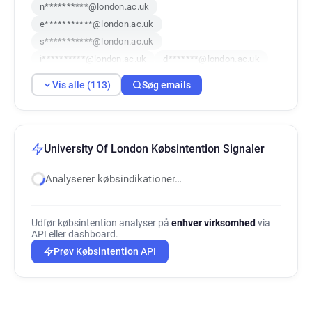
n**********@london.ac.uk
e***********@london.ac.uk
s***********@london.ac.uk
i**********@london.ac.uk
d*******@london.ac.uk
x**********@london.ac.uk
Vis alle (113)
Søg emails
n************@london.ac.uk
h***********@london.ac.uk
i*****@london.ac.uk
k*****@london.ac.uk
n************@london.ac.uk
p*********@london.ac.uk
n********@london.ac.uk
University Of London Købsintention Signaler
z***********@london.ac.uk
Analyserer købsindikationer…
e***********@london.ac.uk
h**********@london.ac.uk
c************@london.ac.uk
Udfør købsintention analyser på
enhver virksomhed
via
y***********@london.ac.uk
API eller dashboard.
x*********@london.ac.uk
g**********@london.ac.uk
Prøv Købsintention API
j*******@london.ac.uk
r*****@london.ac.uk
r**********@london.ac.uk
x************@london.ac.uk