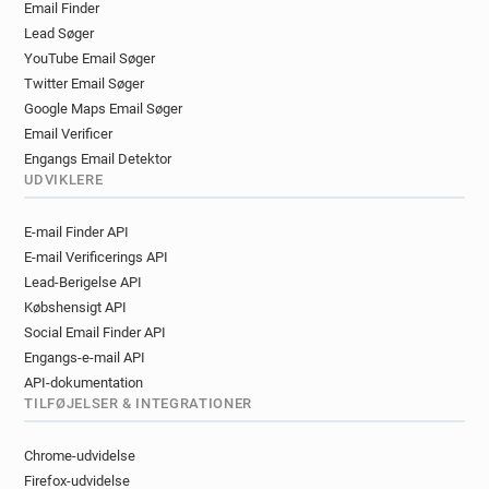
Email Finder
q********@london.ac.uk
i*****@london.ac.uk
Lead Søger
u**********@london.ac.uk
z*********@london.ac.uk
YouTube Email Søger
x*******@london.ac.uk
n*******@london.ac.uk
Twitter Email Søger
x*****@london.ac.uk
o********@london.ac.uk
Google Maps Email Søger
u********@london.ac.uk
o***********@london.ac.uk
Email Verificer
y******@london.ac.uk
e*******@london.ac.uk
Engangs Email Detektor
k***********@london.ac.uk
UDVIKLERE
i*********@london.ac.uk
f*****@london.ac.uk
E-mail Finder API
f***********@london.ac.uk
z*******@london.ac.uk
E-mail Verificerings API
n********@london.ac.uk
s*********@london.ac.uk
Lead-Berigelse API
i********@london.ac.uk
v*********@london.ac.uk
Købshensigt API
u******@london.ac.uk
t*****@london.ac.uk
Social Email Finder API
c*********@london.ac.uk
t*******@london.ac.uk
Engangs-e-mail API
q***********@london.ac.uk
e********@london.ac.uk
API-dokumentation
c*******@london.ac.uk
o************@london.ac.uk
TILFØJELSER & INTEGRATIONER
l***********@london.ac.uk
q******@london.ac.uk
v******@london.ac.uk
t*****@london.ac.uk
Chrome-udvidelse
p***********@london.ac.uk
Firefox-udvidelse