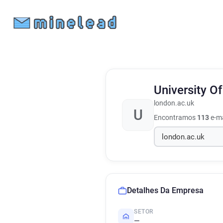
University O
london.ac.uk
U
Encontramos
113
e-ma
Detalhes Da Empresa
SETOR
—