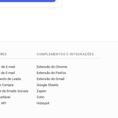
*******@london.ac.uk
l**********@london.ac.uk
c*******@london.ac.uk
*******@london.ac.uk
*********@london.ac.uk
g*********@london.ac.uk
*******@london.ac.uk
********@london.ac.uk
b*********@london.ac.uk
RES
COMPLEMENTOS E INTEGRAÇÕES
*******@london.ac.uk
***********@london.ac.uk
 de E-mail
Extensão do Chrome
 de E-mail
Extensão do Firefox
b*****@london.ac.uk
mento de Leads
Extensão do Gmail
***@london.ac.uk
de Compra
Google Sheets
*********@london.ac.uk
r de Emails Sociais
Zapier
*********@london.ac.uk
artável
Zoho
***@london.ac.uk
 API
Hubspot
*******@london.ac.uk
********@london.ac.uk