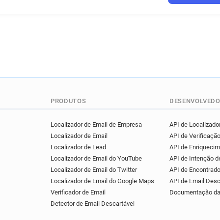
i********@london.ac.uk
r
e***********@london.ac.uk
r**********@london.ac.uk
s******@london.ac.uk
n**
d*******@london.ac.uk
s*
c************@london.ac.uk
a*****@london.ac.uk
h***
h********@london.ac.uk
d
i************@london.ac.uk
PRODUTOS
DESENVOLVEDO
v******@london.ac.uk
l**
m*******@london.ac.uk
s
Localizador de Email de Empresa
API de Localizador
Localizador de Email
API de Verificação
x************@london.ac.uk
Localizador de Lead
API de Enriqueci
c*****@london.ac.uk
q***
Localizador de Email do YouTube
API de Intenção 
c*******@london.ac.uk
o*
Localizador de Email do Twitter
API de Encontrado
k*****@london.ac.uk
h***
Localizador de Email do Google Maps
API de Email Desc
t*****@london.ac.uk
e***
Verificador de Email
Documentação da
u*****@london.ac.uk
d***
Detector de Email Descartável
z*******@london.ac.uk
p*