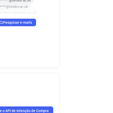
******@london.ac.uk
****@london.ac.uk
*********@london.ac.uk
*********@london.ac.uk
Pesquisar e-mails
*****@london.ac.uk
********@london.ac.uk
******@london.ac.uk
c************@london.ac.uk
*******@london.ac.uk
f**********@london.ac.uk
****@london.ac.uk
c*********@london.ac.uk
t***********@london.ac.uk
*******@london.ac.uk
g**********@london.ac.uk
**********@london.ac.uk
**@london.ac.uk
******@london.ac.uk
e o API de Intenção de Compra