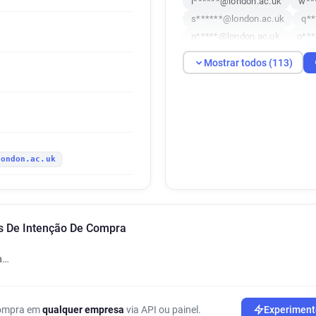
i******@london.ac.uk
w**
s******@london.ac.uk
q**
n*****@london.ac.uk
o***
z******@london.ac.uk
n**
Mostrar todos (113)
m*******@london.ac.uk
p
b********@london.ac.uk
l
s********@london.ac.uk
k
r************@london.ac.uk
v******@london.ac.uk
z**
london.ac.uk
a************@london.ac.uk
f*****@london.ac.uk
e***
e**********@london.ac.uk
l************@london.ac.uk
is De Intenção De Compra
m*******@london.ac.uk
x
e***********@london.ac.uk
a…
d********@london.ac.uk
y
b*****@london.ac.uk
k***
c*****@london.ac.uk
z***
 compra em
qualquer empresa
via API ou painel.
Experiment