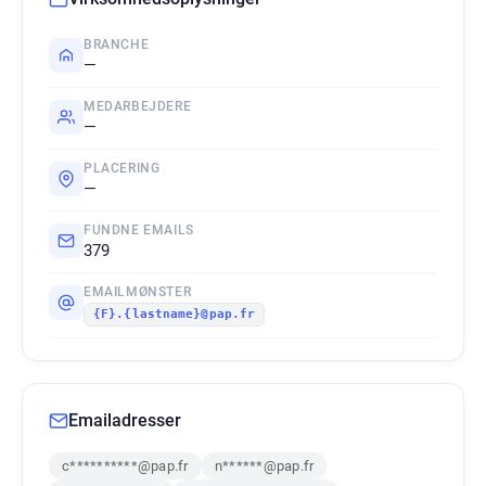
BRANCHE
—
MEDARBEJDERE
—
PLACERING
—
FUNDNE EMAILS
379
EMAILMØNSTER
{F}.{lastname}@pap.fr
Emailadresser
c**********@pap.fr
n******@pap.fr