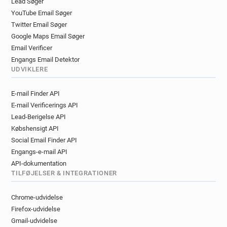
Lead Søger
b********@pap.fr
l******@pap.fr
YouTube Email Søger
y**********@pap.fr
q*********@pap.fr
Twitter Email Søger
c**********@pap.fr
t*****@pap.fr
Google Maps Email Søger
t**********@pap.fr
n************@pap.fr
Email Verificer
m*********@pap.fr
a************@pap.fr
Engangs Email Detektor
q******@pap.fr
k********@pap.fr
UDVIKLERE
p*******@pap.fr
u**********@pap.fr
E-mail Finder API
j********@pap.fr
l**********@pap.fr
E-mail Verificerings API
c**********@pap.fr
p********@pap.fr
Lead-Berigelse API
l***********@pap.fr
w******@pap.fr
Købshensigt API
p*****@pap.fr
p********@pap.fr
Social Email Finder API
f**********@pap.fr
u***********@pap.fr
Engangs-e-mail API
r******@pap.fr
j**********@pap.fr
API-dokumentation
n**********@pap.fr
z*****@pap.fr
TILFØJELSER & INTEGRATIONER
k************@pap.fr
j***********@pap.fr
q********@pap.fr
l***********@pap.fr
Chrome-udvidelse
h************@pap.fr
s******@pap.fr
Firefox-udvidelse
q**********@pap.fr
h*******@pap.fr
Gmail-udvidelse