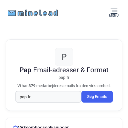
MENU
P
Pap
Email-adresser & Format
pap.fr
Vi har
379
medarbejderes emails fra den virksomhed.
Søg Emails
Virksomhedsoplysninger