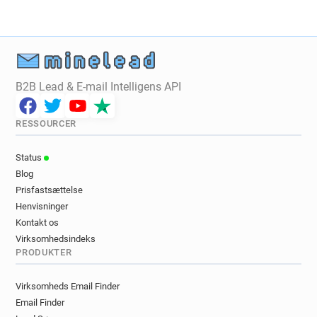
b******@pap.fr
h*****@pap.fr
f*********@pap.fr
n******@pap.fr
r*****@pap.fr
x*****@pap.fr
a******@pap.fr
x*******@pap.fr
c********@pap.fr
r*****@pap.fr
e*******@pap.fr
j******@pap.fr
o*****@pap.fr
q*******@pap.fr
B2B Lead & E-mail Intelligens API
e********@pap.fr
e**********@pap.fr
q**********@pap.fr
r*****@pap.fr
RESSOURCER
l*********@pap.fr
s************@pap.fr
f******@pap.fr
k*****@pap.fr
Status
l**********@pap.fr
e*****@pap.fr
Blog
k******@pap.fr
c*********@pap.fr
Prisfastsættelse
o********@pap.fr
d**********@pap.fr
Henvisninger
i*******@pap.fr
n*****@pap.fr
r******@pap.fr
Kontakt os
s**********@pap.fr
d*********@pap.fr
Virksomhedsindeks
PRODUKTER
q*******@pap.fr
s********@pap.fr
n*******@pap.fr
r*******@pap.fr
t******@pap.fr
Virksomheds Email Finder
r*****@pap.fr
c***********@pap.fr
Email Finder
i**********@pap.fr
f**********@pap.fr