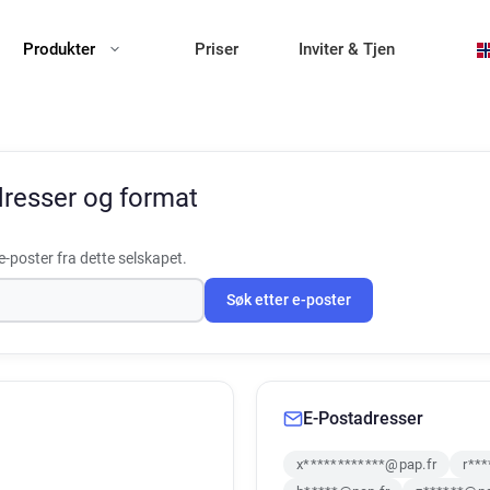
Produkter
Priser
Inviter & Tjen
resser og format
-poster fra dette selskapet.
Søk etter e-poster
E-Postadresser
x************@pap.fr
r**