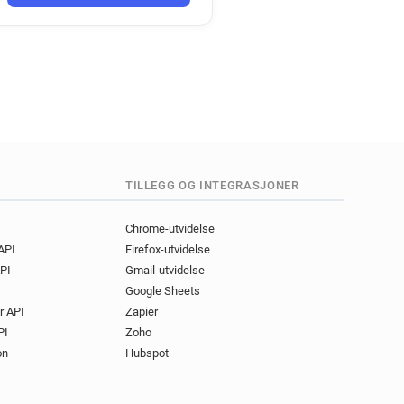
********@pap.fr
*****@pap.fr
*****@pap.fr
**@pap.fr
********@pap.fr
**@pap.fr
h*******@pap.fr
******@pap.fr
d******@pap.fr
@pap.fr
y**********@pap.fr
@pap.fr
o******@pap.fr
TILLEGG OG INTEGRASJONER
*********@pap.fr
*@pap.fr
d**********@pap.fr
Chrome-utvidelse
 API
Firefox-utvidelse
*****@pap.fr
p*******@pap.fr
PI
Gmail-utvidelse
****@pap.fr
Google Sheets
**@pap.fr
e*****@pap.fr
r API
Zapier
*@pap.fr
z********@pap.fr
PI
Zoho
*****@pap.fr
on
Hubspot
@pap.fr
h*********@pap.fr
******@pap.fr