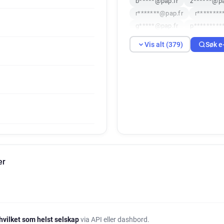
b*****@pap.fr
z******@pa
r*******@pap.fr
r********
g*****@pap.fr
p*********
u*****@pap.fr
h*****@pap
Vis alt (379)
Søk e
x*****@pap.fr
u*******@p
z************@pap.fr
a**
a******@pap.fr
z********
d*******@pap.fr
f*******
w******@pap.fr
t*******@
q*********@pap.fr
c*****
g************@pap.fr
n**
x**********@pap.fr
p****
v********@pap.fr
b******
er
p********@pap.fr
b******
r*********@pap.fr
m*****
j***********@pap.fr
u****
y*****@pap.fr
a*********
f************@pap.fr
i***
hvilket som helst selskap
via API eller dashbord.