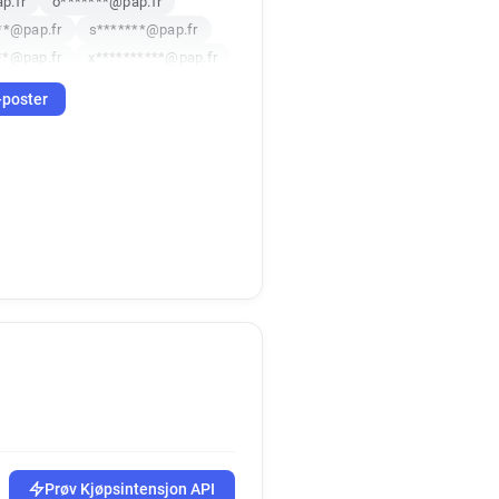
p.fr
o*******@pap.fr
**@pap.fr
s*******@pap.fr
**@pap.fr
x**********@pap.fr
.fr
n***********@pap.fr
-poster
ap.fr
s*****@pap.fr
*********@pap.fr
@pap.fr
g*******@pap.fr
*@pap.fr
i*****@pap.fr
pap.fr
h******@pap.fr
@pap.fr
t*******@pap.fr
********@pap.fr
****@pap.fr
y******@pap.fr
******@pap.fr
******@pap.fr
******@pap.fr
********@pap.fr
*@pap.fr
i*********@pap.fr
*****@pap.fr
Prøv Kjøpsintensjon API