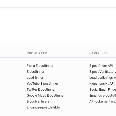
y**********@pap.fr
m****
a*********@pap.fr
g*****
n*********@pap.fr
p*****
z***********@pap.fr
o***
e***********@pap.fr
c***
x*****@pap.fr
f*********
t**********@pap.fr
f*****
w*****@pap.fr
e********
c********@pap.fr
d******
PRODUKTER
UTVIKLERE
o***********@pap.fr
x***
p*********@pap.fr
p*****
Firma E-postfinner
E-postfinder API
E-postfinner
E-post Verifikator
o**********@pap.fr
b****
Lead-finner
Lead-beriknings-A
g**********@pap.fr
a****
YouTube E-postfinner
Kjøpshensikt-API
q***********@pap.fr
q***
Twitter E-postfinner
Social Email Finde
y*******@pap.fr
i*******
Google Maps E-postfinner
Engangs e-post-A
z***********@pap.fr
y***
E-postverifiserer
API-dokumentasj
y********@pap.fr
z******
Engangse-postdetektor
w********@pap.fr
k******