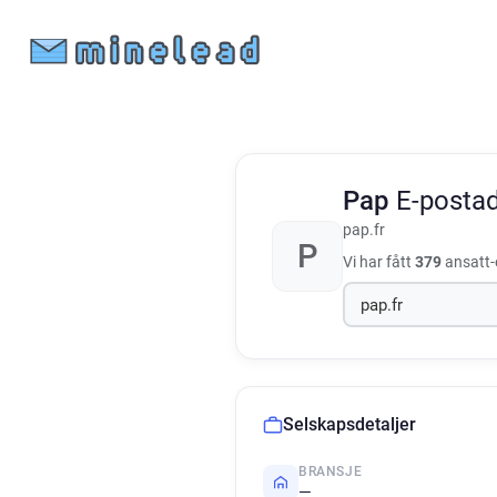
Pap
E-postad
pap.fr
P
Vi har fått
379
ansatt-e
Selskapsdetaljer
BRANSJE
—