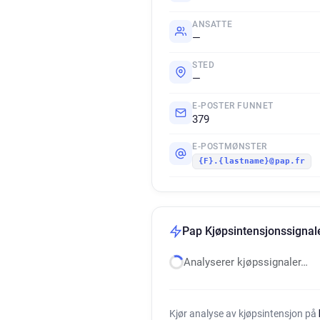
ANSATTE
—
STED
—
E-POSTER FUNNET
379
E-POSTMØNSTER
{F}.{lastname}@pap.fr
Pap Kjøpsintensjonssignal
Analyserer kjøpssignaler…
Kjør analyse av kjøpsintensjon på