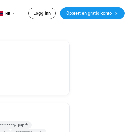
Logg inn
Opprett en gratis konto
NB
*********@pap.fr