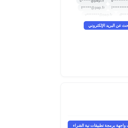
c*****@pap.fr
s********
t*****@pap.fr
l********
v*******@pap.fr
d***
u***********@pap.fr
w***
حث عن البريد الإلكتروني
s*******@pap.fr
r*****
w******@pap.fr
k*******@
c**********@pap.fr
h******
o*******
n**********@p
j*******@pap.fr
a********
k********@pap.fr
m***
g*******@pap.fr
x*******
p********@
y******@pa
d************@
d********@pap.fr
k**
n********@pap.fr
t**
p*********@pap.fr
x**
واجهة برمجة تطبيقات نية الشراء