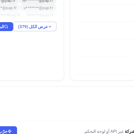
*@pap.fr
m*******@pap.fr
**@pap.fr
u*******@pap.fr
****@pap.fr
h*****@pap.fr
***@pap.fr
a*****@pap.fr
عرض الكل (379)
الب
****@pap.fr
v*****@pap.fr
pap.fr
o**********@pap.fr
***@pap.fr
v******@pap.fr
**@pap.fr
b*******@pap.fr
ap.fr
o***********@pap.fr
@pap.fr
x*********@pap.fr
***@pap.fr
c*****@pap.fr
@pap.fr
c*********@pap.fr
pap.fr
a**********@pap.fr
p.fr
p************@pap.fr
pap.fr
t***********@pap.fr
***@pap.fr
r******@pap.fr
****@pap.fr
i******@pap.fr
***@pap.fr
l*******@pap.fr
شركة
عبر API أو لوحة التحكم.
جرّب 