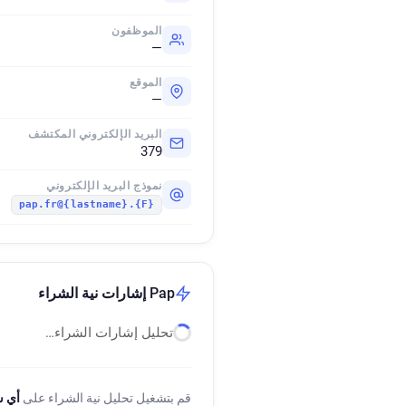
الموظفون
—
الموقع
—
البريد الإلكتروني المكتشف
379
نموذج البريد الإلكتروني
{F}.{lastname}@pap.fr
Pap إشارات نية الشراء
تحليل إشارات الشراء…
قم بتشغيل تحليل نية الشراء على
أي 