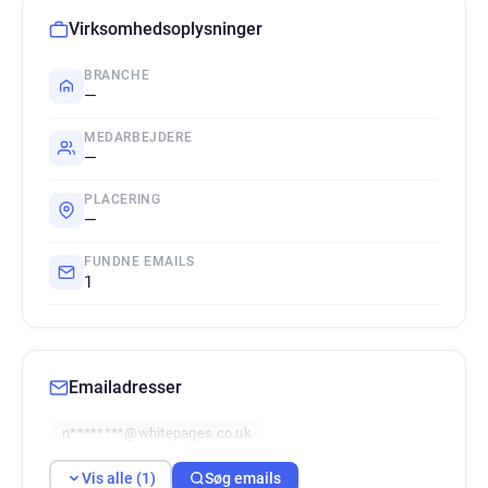
Virksomhedsoplysninger
BRANCHE
—
MEDARBEJDERE
—
PLACERING
—
FUNDNE EMAILS
1
Emailadresser
n********@whitepages.co.uk
Vis alle (1)
Søg emails