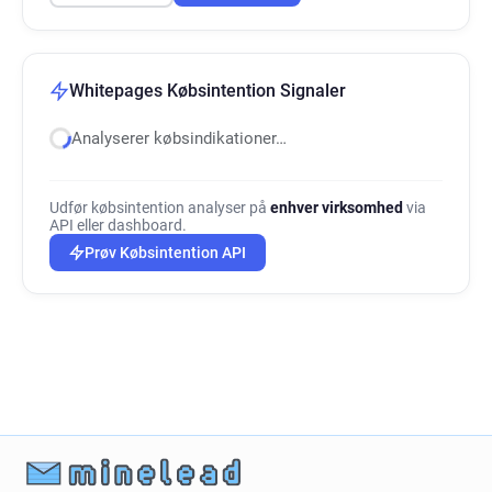
Whitepages Købsintention Signaler
Analyserer købsindikationer…
Udfør købsintention analyser på
enhver virksomhed
via
API eller dashboard.
Prøv Købsintention API