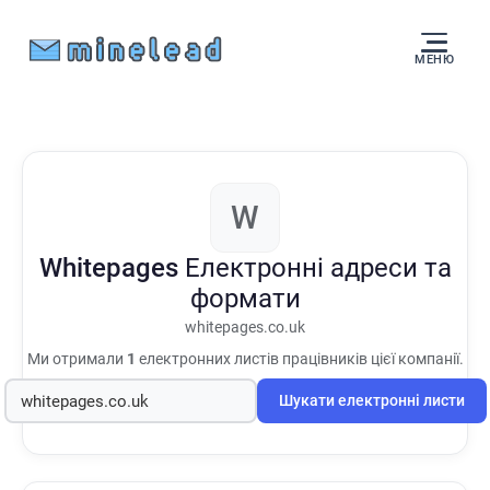
МЕНЮ
W
Whitepages
Електронні адреси та
формати
whitepages.co.uk
Ми отримали
1
електронних листів працівників цієї компанії.
Шукати електронні листи