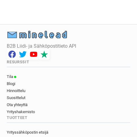
e*********@amazon.co.jp
g******@amazon.co.jp
k********@amazon.co.jp
l******@amazon.co.jp
n******@amazon.co.jp
k********@amazon.co.jp
g***********@amazon.co.jp
a********@amazon.co.jp
v*****@amazon.co.jp
b********@amazon.co.jp
B2B Liidi- ja Sähköpostitieto API
q************@amazon.co.jp
q********@amazon.co.jp
v*****@amazon.co.jp
RESURSSIT
w********@amazon.co.jp
o*******@amazon.co.jp
y*****@amazon.co.jp
f***********@amazon.co.jp
Tila
j************@amazon.co.jp
Blogi
u***********@amazon.co.jp
p******@amazon.co.jp
Hinnoittelu
z*******@amazon.co.jp
s******@amazon.co.jp
Suosittelut
p*********@amazon.co.jp
Ota yhteyttä
j***********@amazon.co.jp
Yrityshakemisto
TUOTTEET
l**********@amazon.co.jp
g************@amazon.co.jp
x******@amazon.co.jp
Yrityssähköpostin etsijä
b******@amazon.co.jp
j************@amazon.co.jp