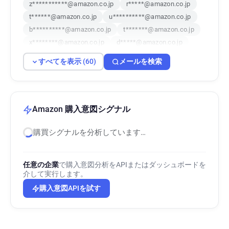
z***********@amazon.co.jp
r*****@amazon.co.jp
t******@amazon.co.jp
u**********@amazon.co.jp
b**********@amazon.co.jp
t*******@amazon.co.jp
x********@amazon.co.jp
d*****@amazon.co.jp
n***********@amazon.co.jp
すべてを表示 (60)
メールを検索
v***********@amazon.co.jp
w*********@amazon.co.jp
t*****@amazon.co.jp
u********@amazon.co.jp
y******@amazon.co.jp
g*********@amazon.co.jp
Amazon 購入意図シグナル
t**********@amazon.co.jp
購買シグナルを分析しています…
g**********@amazon.co.jp
d************@amazon.co.jp
m******@amazon.co.jp
h******@amazon.co.jp
任意の企業
で購入意図分析をAPIまたはダッシュボードを
d*********@amazon.co.jp
j********@amazon.co.jp
介して実行します。
a*******@amazon.co.jp
w*********@amazon.co.jp
購入意図APIを試す
g*******@amazon.co.jp
d******@amazon.co.jp
e*******@amazon.co.jp
m*******@amazon.co.jp
e*********@amazon.co.jp
f*******@amazon.co.jp