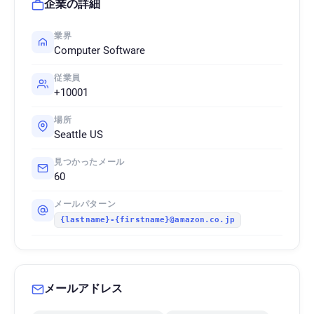
企業の詳細
業界
Computer Software
従業員
+10001
場所
Seattle US
見つかったメール
60
メールパターン
{lastname}-{firstname}@amazon.co.jp
メールアドレス