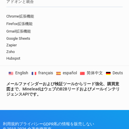
アドオンと統合
Chrome拡張機能
Firefox拡張機能
Gmail拡張機能
Google Sheets
Zapier
Zoho
Hubspot
English
français
español
简体中文
Deutsch
メールファインダーおよび検証ツールからリード強化、購買意
図まで、MineleadはウェブのB2Bリードおよびメールインテリ
ジェンスAPIです。
利用規約
プライバシー
私の情報を販売しない
GDPR
© 2019-2026 全著作権所有。