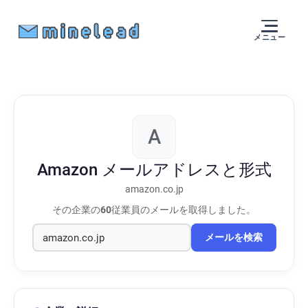
メニュー
A
Amazon
メールアドレスと形式
amazon.co.jp
その企業の
60
従業員のメールを取得しました。
メールを検索