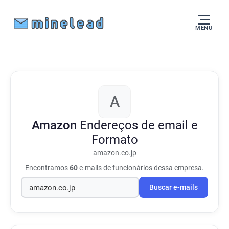
MENU
A
Amazon
Endereços de email e
Formato
amazon.co.jp
Encontramos
60
e-mails de funcionários dessa empresa.
Buscar e-mails