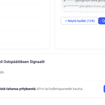
a*******@brighton-hove.gov.
w*********@brighton-hove.go
d*********@brighton-hove.go
t************@brighton-hove.
Näytä kaikki (129)
u************@brighton-hove
h**********@brighton-hove.g
f***********@brighton-hove.g
b***********@brighton-hove.
y**********@brighton-hove.g
a***********@brighton-hove.
q**********@brighton-hove.g
il Ostopäätöksen Signaalit
u*******@brighton-hove.gov.
g***********@brighton-hove.
eja…
a*******@brighton-hove.gov.
r**********@brighton-hove.go
g*********@brighton-hove.go
istä tahansa yrityksestä
API:n tai hallintapaneelin kautta.
q*********@brighton-hove.go
x*******@brighton-hove.gov.