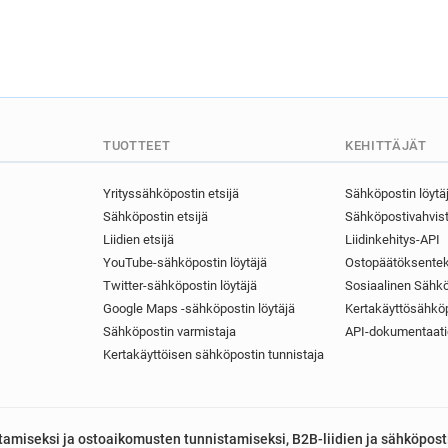
n***********@brighton-hove.
n*******@brighton-hove.gov.
m************@brighton-hove
k********@brighton-hove.gov
h**********@brighton-hove.g
b************@brighton-hove
TUOTTEET
KEHITTÄJÄT
m***********@brighton-hove.
f*******@brighton-hove.gov.u
Yrityssähköpostin etsijä
Sähköpostin löytä
r*********@brighton-hove.gov
Sähköpostin etsijä
Sähköpostivahvist
r*********@brighton-hove.gov
Liidien etsijä
Liidinkehitys-API
n******@brighton-hove.gov.u
YouTube-sähköpostin löytäjä
Ostopäätöksentek
a********@brighton-hove.gov
Twitter-sähköpostin löytäjä
Sosiaalinen Sähkö
u********@brighton-hove.gov
Google Maps -sähköpostin löytäjä
Kertakäyttösähköp
u*******@brighton-hove.gov.
Sähköpostin varmistaja
API-dokumentaati
m*********@brighton-hove.go
Kertakäyttöisen sähköpostin tunnistaja
t*******@brighton-hove.gov.u
l******@brighton-hove.gov.uk
a***********@brighton-hove.
astamiseksi ja ostoaikomusten tunnistamiseksi, B2B-liidien ja sähköpost