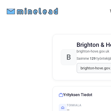
Brighton & H
brighton-hove.gov.uk
B
Saimme
129
työntekij
Yrityksen Tiedot
TOIMIALA
—