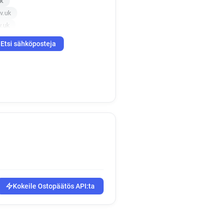
uk
v.uk
v.uk
gov.uk
Etsi sähköposteja
.gov.uk
ov.uk
ov.uk
gov.uk
ov.uk
gov.uk
ov.uk
uk
gov.uk
uk
v.uk
v.uk
Kokeile Ostopäätös API:ta
v.uk
uk