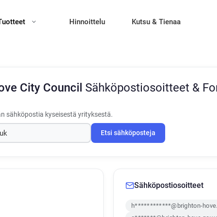
Tuotteet
Hinnoittelu
Kutsu & Tienaa
ove City Council
Sähköpostiosoitteet & Fo
än sähköpostia kyseisestä yrityksestä.
Etsi sähköposteja
Sähköpostiosoitteet
h************@brighton-hove