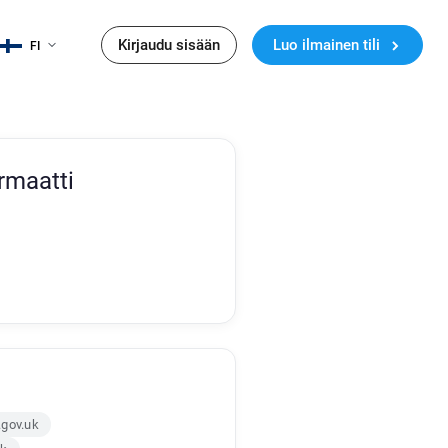
Kirjaudu sisään
Luo ilmainen tili
FI
rmaatti
.gov.uk