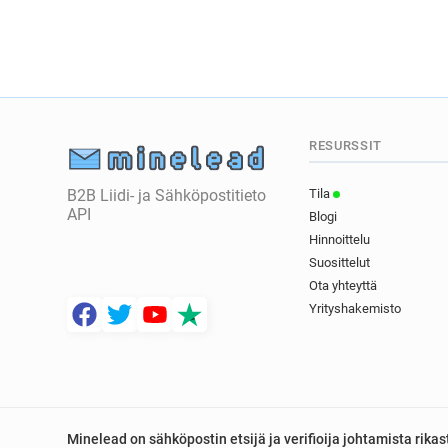
RESURSSIT
B2B Liidi- ja Sähköpostitieto
Tila
API
Blogi
Hinnoittelu
Suosittelut
Ota yhteyttä
Yrityshakemisto
Minelead on sähköpostin etsijä ja verifioija johtamista rik