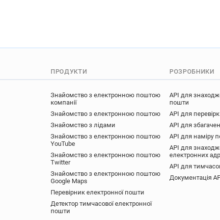
m*******@brighton-hove.gov.
q**********@brighton-hove.g
q*********@brighton-hove.go
d*****@brighton-hove.gov.uk
l*********@brighton-hove.gov
h*********@brighton-hove.go
ПРОДУКТИ
РОЗРОБНИКИ
n*******@brighton-hove.gov.
c*****@brighton-hove.gov.uk
Знайомство з електронною поштою
API для знаходж
m************@brighton-hove
компанії
пошти
h**********@brighton-hove.g
Знайомство з електронною поштою
API для перевір
b*****@brighton-hove.gov.uk
Знайомство з лідами
API для збагачен
Знайомство з електронною поштою
API для наміру 
y********@brighton-hove.gov
YouTube
API для знаходж
j*******@brighton-hove.gov.u
Знайомство з електронною поштою
електронних ад
q*******@brighton-hove.gov.
Twitter
API для тимчасо
l************@brighton-hove.
Знайомство з електронною поштою
Документація AP
Google Maps
g******@brighton-hove.gov.u
Перевірник електронної пошти
x**********@brighton-hove.g
Детектор тимчасової електронної
a******@brighton-hove.gov.u
пошти