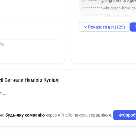
t*********@brighton-hove.gov
i**********@brighton-hove.go
g***********@brighton-hove.
z************@brighton-hove.
Показати всі (129)
p*******@brighton-hove.gov.
t*****@brighton-hove.gov.uk
ТИ
b**********@brighton-hove.g
y**********@brighton-hove.g
u*******@brighton-hove.gov.
w*****@brighton-hove.gov.uk
p**********@brighton-hove.g
cil Сигнали Намірів Купівлі
h***********@brighton-hove.
b********@brighton-hove.gov
лі…
s**********@brighton-hove.g
s******@brighton-hove.gov.u
s*******@brighton-hove.gov.
 на
будь-яку компанію
через API або панель управління.
Спробу
q******@brighton-hove.gov.u
c**********@brighton-hove.g