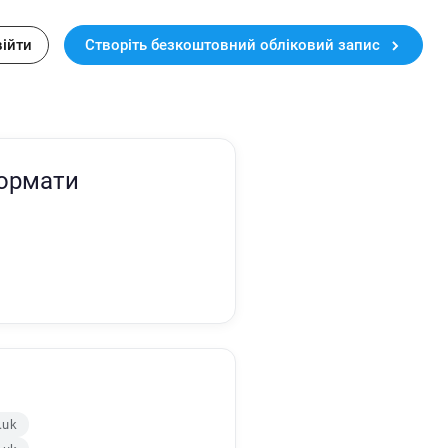
війти
Створіть безкоштовний обліковий запис
формати
.uk