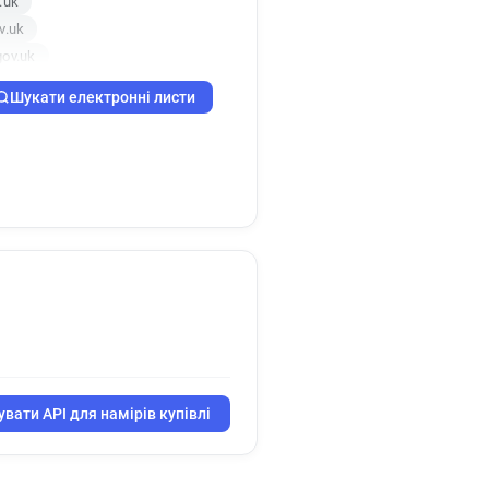
.uk
v.uk
gov.uk
gov.uk
Шукати електронні листи
uk
b******@brighton-hove.gov.uk
ov.uk
ov.uk
uk
p*****@brighton-hove.gov.uk
ov.uk
gov.uk
.uk
ov.uk
k
o*****@brighton-hove.gov.uk
uk
вати API для намірів купівлі
k
ov.uk