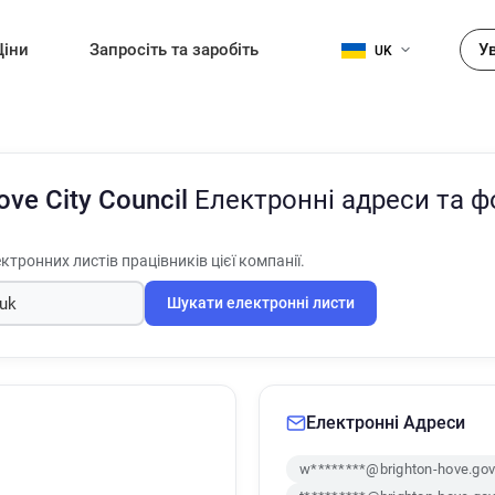
Ціни
Запросіть та заробіть
У
UK
ove City Council
Електронні адреси та 
ктронних листів працівників цієї компанії.
Шукати електронні листи
Електронні Адреси
w********@brighton-hove.gov