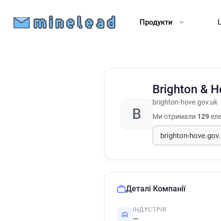
Продукти
Brighton & H
brighton-hove.gov.uk
B
Ми отримали
129
еле
Деталі Компанії
ІНДУСТРІЯ
—