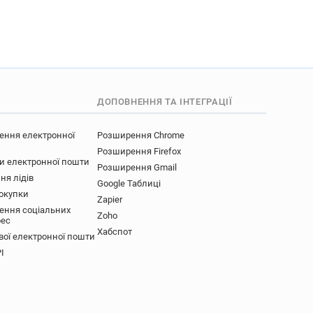
uk
ov.uk
v.uk
.uk
v.uk
ДОПОВНЕННЯ ТА ІНТЕГРАЦІЇ
uk
ення електронної
Розширення Chrome
.gov.uk
Розширення Firefox
ov.uk
ки електронної пошти
Розширення Gmail
ня лідів
Google Таблиці
покупки
.uk
Zapier
ення соціальних
k
v*****@brighton-hove.gov.uk
Zoho
рес
uk
Хабспот
вої електронної пошти
gov.uk
I
k
ov.uk
k