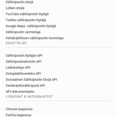
Sähköpostin etsijä
Liidien etsijä
YouTube-sähköpostin löytäjä
Twitter-sähköpostin löytäjä
Google Maps -sähköpostin löytäjä
Sähköpostin varmistaja
Kertakäyttöisen sähköpostin tunnistaja
KEHITTÄJÄT
Sähköpostin löytäjän API
Sähköpostivahvistin API
Liidinkehitys-API
Ostopäätöksenteko API
Sosiaalinen Sähköpostin Etsijä API
Kertakäyttösähköposti API
API-dokumentaatio
LISÄOSAT & INTEGRAATIOT
Chrome-laajennus
Firefox-laajennus