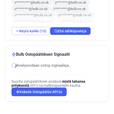
v*********@bulb.co.uk
y*******@bulb.co.uk
u********@bulb.co.uk
i********@bulb.co.uk
v***********@bulb.co.uk
p********@bulb.co.uk
d************@bulb.co.uk
o*******@bulb.co.uk
h***********@bulb.co.uk
f**********@bulb.co.uk
Näytä kaikki (13)
Etsi sähköposteja
w********@bulb.co.uk
i*********@bulb.co.uk
l**********@bulb.co.uk
Bulb Ostopäätöksen Signaalit
Analysoidaan ostop signaaleja…
Suorita ostopäätöksen analyysi
mistä tahansa
yrityksestä
API:n tai hallintapaneelin kautta.
Kokeile Ostopäätös API:ta