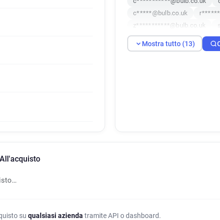
c***********@bulb.co.uk
c*****@bulb.co.uk
r*****
z***********@bulb.co.uk
w************@bulb.co.uk
Mostra tutto (13)
f*********@bulb.co.uk
e*
u*******@bulb.co.uk
All'acquisto
isto…
cquisto su
qualsiasi azienda
tramite API o dashboard.