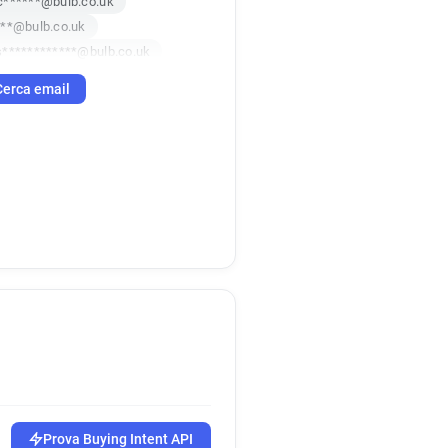
c******@bulb.co.uk
***@bulb.co.uk
s************@bulb.co.uk
o************@bulb.co.uk
Cerca email
******@bulb.co.uk
Prova Buying Intent API