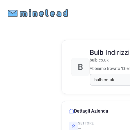
Bulb
Indiriz
bulb.co.uk
B
Abbiamo trovato
13
em
Dettagli Azienda
SETTORE
—