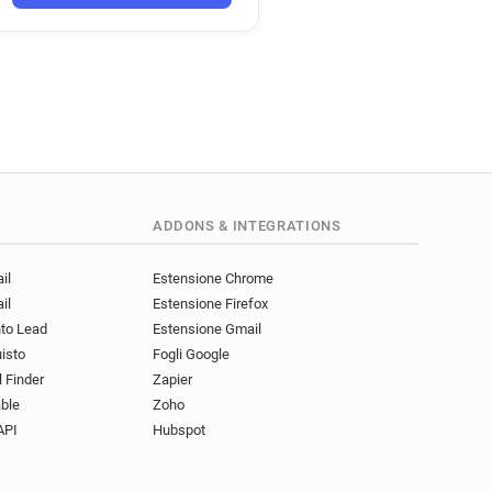
ADDONS & INTEGRATIONS
il
Estensione Chrome
il
Estensione Firefox
nto Lead
Estensione Gmail
uisto
Fogli Google
l Finder
Zapier
ble
Zoho
API
Hubspot