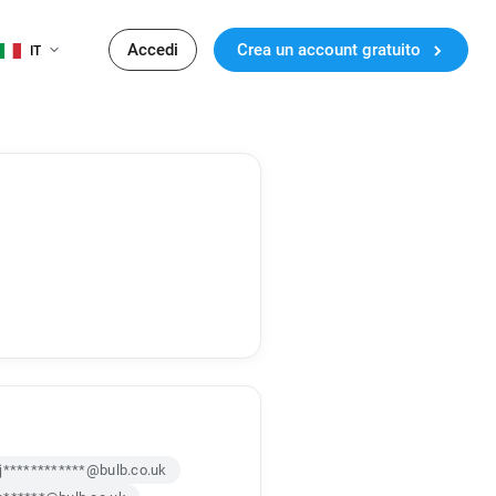
Accedi
Crea un account gratuito
IT
j************@bulb.co.uk