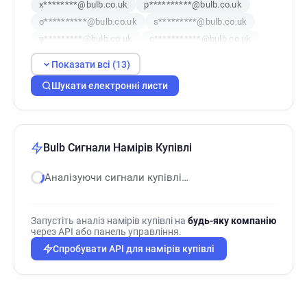
x********@bulb.co.uk
p**********@bulb.co.uk
o**********@bulb.co.uk
s*********@bulb.co.uk
n*********@bulb.co.uk
c***********@bulb.co.uk
t*********@bulb.co.uk
s******@bulb.co.uk
Показати всі (13)
x******@bulb.co.uk
b*********@bulb.co.uk
Шукати електронні листи
q************@bulb.co.uk
Bulb Сигнали Намірів Купівлі
Аналізуючи сигнали купівлі…
Запустіть аналіз намірів купівлі на
будь-яку компанію
через API або панель управління.
Спробувати API для намірів купівлі