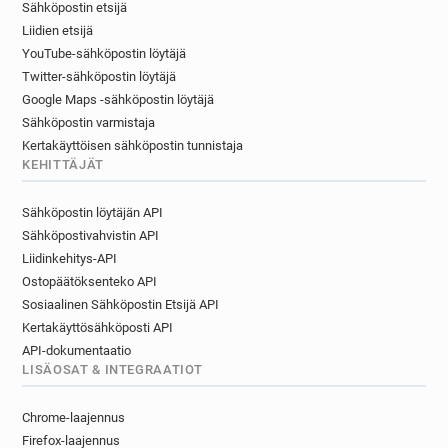
Sähköpostin etsijä
Liidien etsijä
YouTube-sähköpostin löytäjä
Twitter-sähköpostin löytäjä
Google Maps -sähköpostin löytäjä
Sähköpostin varmistaja
Kertakäyttöisen sähköpostin tunnistaja
KEHITTÄJÄT
Sähköpostin löytäjän API
Sähköpostivahvistin API
Liidinkehitys-API
Ostopäätöksenteko API
Sosiaalinen Sähköpostin Etsijä API
Kertakäyttösähköposti API
API-dokumentaatio
LISÄOSAT & INTEGRAATIOT
Chrome-laajennus
Firefox-laajennus