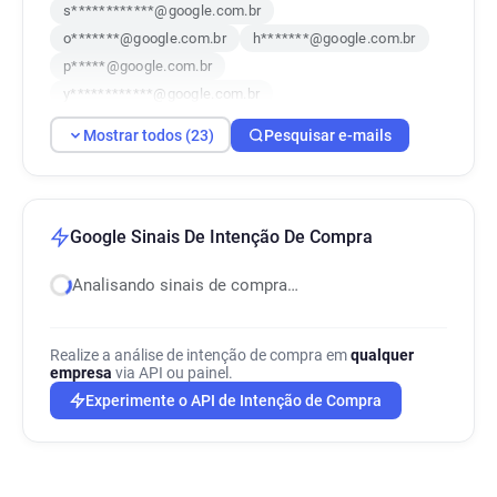
s************@google.com.br
o*******@google.com.br
h*******@google.com.br
p*****@google.com.br
y************@google.com.br
c************@google.com.br
Mostrar todos (23)
Pesquisar e-mails
z************@google.com.br
w*****@google.com.br
v******@google.com.br
b**********@google.com.br
q*****@google.com.br
x**********@google.com.br
Google Sinais De Intenção De Compra
z************@google.com.br
Analisando sinais de compra…
c*******@google.com.br
m***********@google.com.br
s**********@google.com.br
Realize a análise de intenção de compra em
qualquer
h***********@google.com.br
empresa
via API ou painel.
k***********@google.com.br
Experimente o API de Intenção de Compra
z******@google.com.br
c***********@google.com.br
q***********@google.com.br