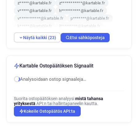
z*****@kartable.fr
z***********@kartable.fr
v*****@kartable.fr
h**********@kartable.fr
v***********@kartable.fr
p*******@kartable.fr
k*****@kartable.fr
l*********@kartable.fr
j*******@kartable.fr
r**********@kartable.fr
Näytä kaikki (23)
Etsi sähköposteja
l************@kartable.fr
g*******@kartable.fr
y*****@kartable.fr
b*******@kartable.fr
e***********@kartable.fr
r**********@kartable.fr
g************@kartable.fr
Kartable Ostopäätöksen Signaalit
b************@kartable.fr
k**********@kartable.fr
Analysoidaan ostop signaaleja…
c*****@kartable.fr
t************@kartable.fr
e*********@kartable.fr
v************@kartable.fr
Suorita ostopäätöksen analyysi
mistä tahansa
yrityksestä
API:n tai hallintapaneelin kautta.
Kokeile Ostopäätös API:ta