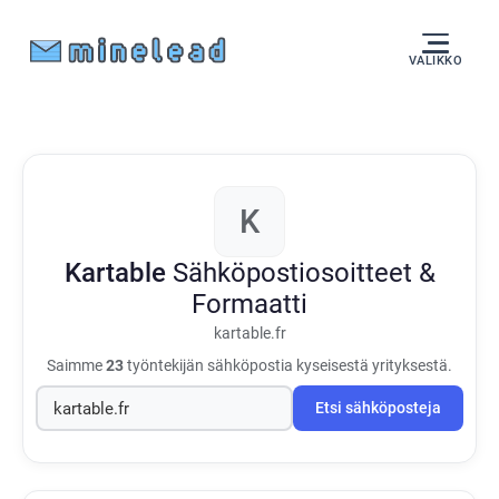
VALIKKO
K
Kartable
Sähköpostiosoitteet &
Formaatti
kartable.fr
Saimme
23
työntekijän sähköpostia kyseisestä yrityksestä.
Etsi sähköposteja