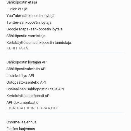
Sähköpostin etsijä
Liidien etsijä
YouTube-sähköpostin löytäjä
Twitter-sähköpostin löytäjä
Google Maps -sähköpostin löytäjä
Sähköpostin varmistaja
Kertakäyttöisen sähköpostin tunnistaja
KEHITTÄJÄT
Sähköpostin löytäjän API
Sähköpostivahvistin API
Liidinkehitys-API
Ostopäätöksenteko API
Sosiaalinen Sähköpostin Etsijä API
Kertakäyttösähköposti API
API-dokumentaatio
LISÄOSAT & INTEGRAATIOT
Chrome-laajennus
Firefox-laajennus