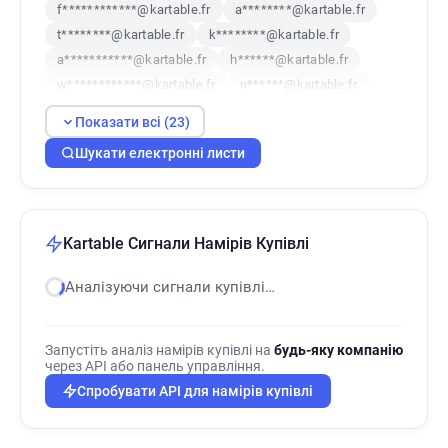
f************@kartable.fr
a********@kartable.fr
t********@kartable.fr
k********@kartable.fr
a***********@kartable.fr
h******@kartable.fr
w************@kartable.fr
n******@kartable.fr
c*******@kartable.fr
x*****@kartable.fr
Показати всі (23)
t******@kartable.fr
p******@kartable.fr
Шукати електронні листи
j*****@kartable.fr
e************@kartable.fr
y******@kartable.fr
u**********@kartable.fr
d********@kartable.fr
q*********@kartable.fr
x***********@kartable.fr
v************@kartable.fr
Kartable Сигнали Намірів Купівлі
m*******@kartable.fr
p******@kartable.fr
h************@kartable.fr
Аналізуючи сигнали купівлі…
Запустіть аналіз намірів купівлі на
будь-яку компанію
через API або панель управління.
Спробувати API для намірів купівлі