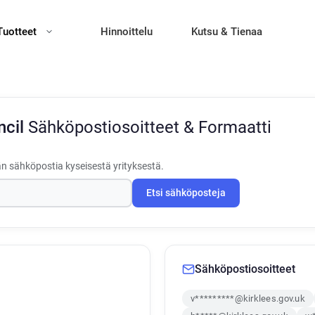
Tuotteet
Hinnoittelu
Kutsu & Tienaa
ncil
Sähköpostiosoitteet & Formaatti
än sähköpostia kyseisestä yrityksestä.
Etsi sähköposteja
Sähköpostiosoitteet
v*********@kirklees.gov.uk