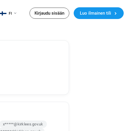
Kirjaudu sisään
Luo ilmainen tili
FI
x*****@kirklees.gov.uk