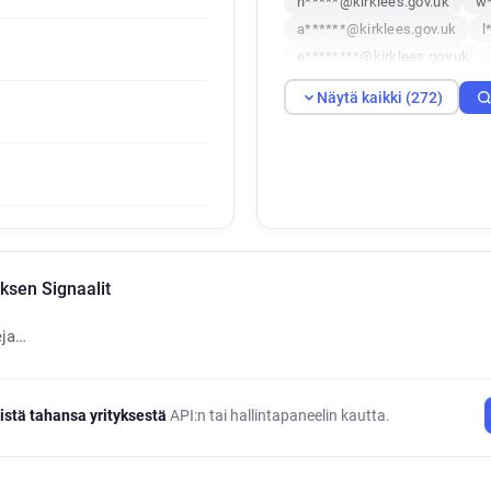
h*****@kirklees.gov.uk
w*
a******@kirklees.gov.uk
l
e********@kirklees.gov.uk
a**********@kirklees.gov.uk
Näytä kaikki (272)
h********@kirklees.gov.uk
s*******@kirklees.gov.uk
r***********@kirklees.gov.uk
d******@kirklees.gov.uk
w
z******@kirklees.gov.uk
w
a******@kirklees.gov.uk
m
z********@kirklees.gov.uk
ksen Signaalit
w*****@kirklees.gov.uk
p
w***********@kirklees.gov.u
eja…
h*****@kirklees.gov.uk
h*
a*******@kirklees.gov.uk
y*****@kirklees.gov.uk
d*
istä tahansa yrityksestä
API:n tai hallintapaneelin kautta.
e******@kirklees.gov.uk
e
i************@kirklees.gov.u