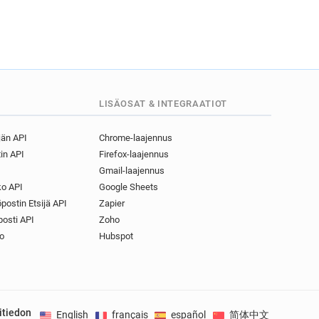
c**********@kirklees.gov.uk
q*****@kirklees.gov.uk
p******@kirklees.gov.uk
w**********@kirklees.gov.uk
k
o********@kirklees.gov.uk
LISÄOSAT & INTEGRAATIOT
****@kirklees.gov.uk
*****@kirklees.gov.uk
jän API
Chrome-laajennus
***********@kirklees.gov.uk
in API
Firefox-laajennus
d*******@kirklees.gov.uk
Gmail-laajennus
k
z********@kirklees.gov.uk
o API
Google Sheets
k
x*****@kirklees.gov.uk
postin Etsijä API
Zapier
e*********@kirklees.gov.uk
osti API
Zoho
n******@kirklees.gov.uk
o
Hubspot
w********@kirklees.gov.uk
u************@kirklees.gov.uk
b******@kirklees.gov.uk
k************@kirklees.gov.uk
itiedon
English
français
español
简体中文
Deuts