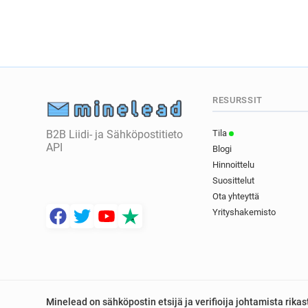
RESURSSIT
B2B Liidi- ja Sähköpostitieto
Tila
API
Blogi
Hinnoittelu
Suosittelut
Ota yhteyttä
Yrityshakemisto
Minelead on sähköpostin etsijä ja verifioija johtamista rik