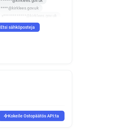
******@kirklees.gov.uk
*****@kirklees.gov.uk
x************@kirklees.gov.uk
j*****@kirklees.gov.uk
Etsi sähköposteja
h***********@kirklees.gov.uk
l********@kirklees.gov.uk
i***********@kirklees.gov.uk
******@kirklees.gov.uk
******@kirklees.gov.uk
**********@kirklees.gov.uk
f**********@kirklees.gov.uk
*******@kirklees.gov.uk
k
m*********@kirklees.gov.uk
*******@kirklees.gov.uk
e************@kirklees.gov.uk
*******@kirklees.gov.uk
Kokeile Ostopäätös API:ta
*****@kirklees.gov.uk
k