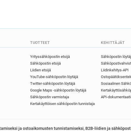
m**********@kirklees.gov.uk
x***********@kirklees.gov.uk
t********@kirklees.gov.uk
l**********@kirklees.gov.uk
c**********@kirklees.gov.uk
o************@kirklees.gov.u
TUOTTEET
KEHITTÄJÄT
d*****@kirklees.gov.uk
d*
a*****@kirklees.gov.uk
h*
Yrityssähköpostin etsijä
Sähköpostin löytä
k*****@kirklees.gov.uk
n*
Sähköpostin etsijä
Sähköpostivahvist
k*********@kirklees.gov.uk
Liidien etsijä
Liidinkehitys-API
p************@kirklees.gov.u
YouTube-sähköpostin löytäjä
Ostopäätöksentek
x************@kirklees.gov.u
Twitter-sähköpostin löytäjä
Sosiaalinen Sähkö
t*******@kirklees.gov.uk
Google Maps -sähköpostin löytäjä
Kertakäyttösähköp
p*******@kirklees.gov.uk
Sähköpostin varmistaja
API-dokumentaati
s********@kirklees.gov.uk
Kertakäyttöisen sähköpostin tunnistaja
k*********@kirklees.gov.uk
y********@kirklees.gov.uk
j**********@kirklees.gov.uk
astamiseksi ja ostoaikomusten tunnistamiseksi, B2B-liidien ja sähköpost