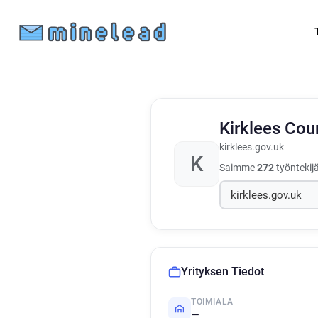
Kirklees Cou
kirklees.gov.uk
K
Saimme
272
työntekij
Yrityksen Tiedot
TOIMIALA
—