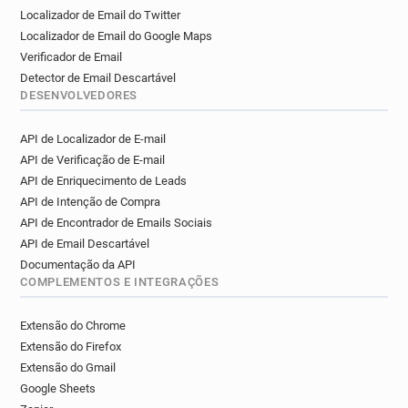
w*******@kirklees.gov.uk
Localizador de Email do Twitter
u*********@kirklees.gov.uk
Localizador de Email do Google Maps
l************@kirklees.gov.uk
Verificador de Email
w***********@kirklees.gov.uk
Detector de Email Descartável
d**********@kirklees.gov.uk
h*****@kirklees.gov.uk
DESENVOLVEDORES
a***********@kirklees.gov.uk
API de Localizador de E-mail
c***********@kirklees.gov.uk
API de Verificação de E-mail
e***********@kirklees.gov.uk
API de Enriquecimento de Leads
o*****@kirklees.gov.uk
k********@kirklees.gov.uk
API de Intenção de Compra
h*********@kirklees.gov.uk
API de Encontrador de Emails Sociais
q*******@kirklees.gov.uk
c********@kirklees.gov.uk
API de Email Descartável
w**********@kirklees.gov.uk
Documentação da API
b*****@kirklees.gov.uk
COMPLEMENTOS E INTEGRAÇÕES
t************@kirklees.gov.uk
a************@kirklees.gov.uk
Extensão do Chrome
r************@kirklees.gov.uk
Extensão do Firefox
x*********@kirklees.gov.uk
Extensão do Gmail
Google Sheets
r********@kirklees.gov.uk
b*******@kirklees.gov.uk