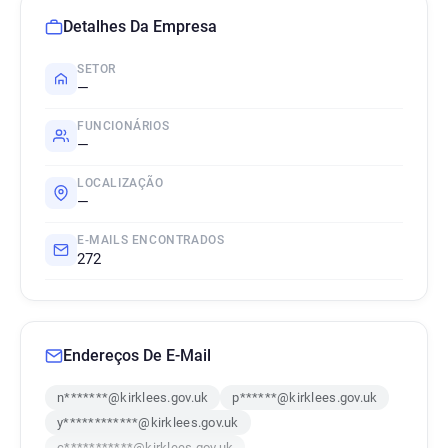
Detalhes Da Empresa
SETOR
—
FUNCIONÁRIOS
—
LOCALIZAÇÃO
—
E-MAILS ENCONTRADOS
272
Endereços De E-Mail
n*******@kirklees.gov.uk
p******@kirklees.gov.uk
y************@kirklees.gov.uk
c***********@kirklees.gov.uk