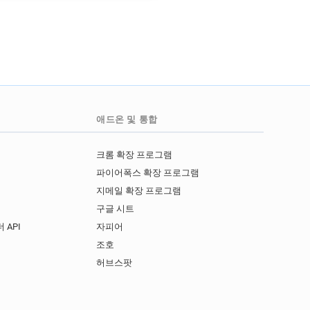
h***********@kirklees.gov.uk
****@kirklees.gov.uk
u********@kirklees.gov.uk
y********@kirklees.gov.uk
k
w*****@kirklees.gov.uk
e******@kirklees.gov.uk
d*****@kirklees.gov.uk
애드온 및 통합
*****@kirklees.gov.uk
*******@kirklees.gov.uk
크롬 확장 프로그램
i********@kirklees.gov.uk
파이어폭스 확장 프로그램
r*****@kirklees.gov.uk
지메일 확장 프로그램
k
구글 시트
k
 API
자피어
k
o******@kirklees.gov.uk
I
조호
*******@kirklees.gov.uk
허브스팟
***********@kirklees.gov.uk
h********@kirklees.gov.uk
k***********@kirklees.gov.uk