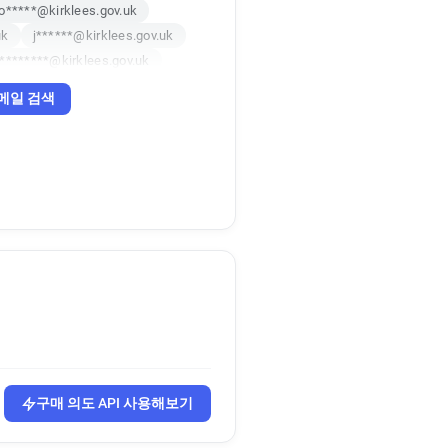
o*****@kirklees.gov.uk
uk
j******@kirklees.gov.uk
********@kirklees.gov.uk
a**********@kirklees.gov.uk
메일 검색
c***********@kirklees.gov.uk
o************@kirklees.gov.uk
z********@kirklees.gov.uk
m*********@kirklees.gov.uk
j***********@kirklees.gov.uk
c***********@kirklees.gov.uk
u**********@kirklees.gov.uk
k************@kirklees.gov.uk
b**********@kirklees.gov.uk
v**********@kirklees.gov.uk
f*********@kirklees.gov.uk
a*******@kirklees.gov.uk
구매 의도 API 사용해보기
x*********@kirklees.gov.uk
*****@kirklees.gov.uk