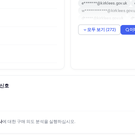
e*******@kirklees.gov.uk
w************@kirklees.gov.
d*****@kirklees.gov.uk
d*
s**********@kirklees.gov.uk
모두 보기 (272)
이
p********@kirklees.gov.uk
z********@kirklees.gov.uk
u********@kirklees.gov.uk
y*******@kirklees.gov.uk
a*********@kirklees.gov.uk
k*********@kirklees.gov.uk
h*******@kirklees.gov.uk
도 신호
h********@kirklees.gov.uk
k*********@kirklees.gov.uk
g***********@kirklees.gov.uk
k**********@kirklees.gov.uk
n*******@kirklees.gov.uk
사
에 대한 구매 의도 분석을 실행하십시오.
l*********@kirklees.gov.uk
e******@kirklees.gov.uk
g