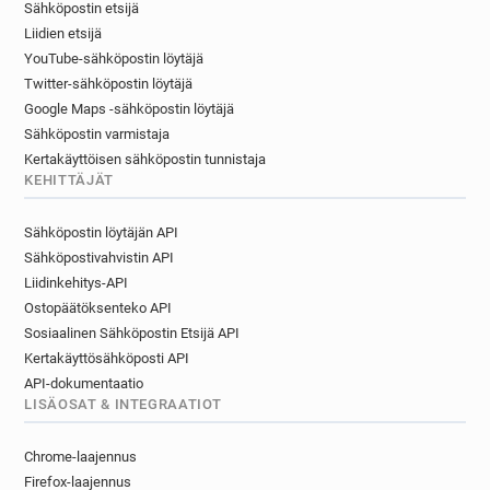
Sähköpostin etsijä
l*******@letelegramme.fr
Liidien etsijä
d********@letelegramme.fr
YouTube-sähköpostin löytäjä
e*********@letelegramme.fr
Twitter-sähköpostin löytäjä
p********@letelegramme.fr
Google Maps -sähköpostin löytäjä
s************@letelegramme.fr
Sähköpostin varmistaja
c******@letelegramme.fr
Kertakäyttöisen sähköpostin tunnistaja
j*********@letelegramme.fr
KEHITTÄJÄT
w*****@letelegramme.fr
g******@letelegramme.fr
Sähköpostin löytäjän API
f*****@letelegramme.fr
Sähköpostivahvistin API
w************@letelegramme.fr
Liidinkehitys-API
q*********@letelegramme.fr
Ostopäätöksenteko API
h*****@letelegramme.fr
s*******@letelegramme.fr
Sosiaalinen Sähköpostin Etsijä API
u***********@letelegramme.fr
Kertakäyttösähköposti API
q*********@letelegramme.fr
API-dokumentaatio
u********@letelegramme.fr
LISÄOSAT & INTEGRAATIOT
c******@letelegramme.fr
t*********@letelegramme.fr
Chrome-laajennus
u*******@letelegramme.fr
Firefox-laajennus