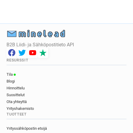
u**********@letelegramme.fr
k***********@letelegramme.fr
j***********@letelegramme.fr
h*******@letelegramme.fr
h********@letelegramme.fr
b**********@letelegramme.fr
B2B Liidi- ja Sähköpostitieto API
e*****@letelegramme.fr
a*****@letelegramme.fr
x**********@letelegramme.fr
RESURSSIT
j*********@letelegramme.fr
i************@letelegramme.fr
Tila
h***********@letelegramme.fr
Blogi
b********@letelegramme.fr
Hinnoittelu
t*******@letelegramme.fr
Suosittelut
p***********@letelegramme.fr
Ota yhteyttä
t********@letelegramme.fr
Yrityshakemisto
TUOTTEET
k********@letelegramme.fr
w********@letelegramme.fr
Yrityssähköpostin etsijä
w************@letelegramme.fr