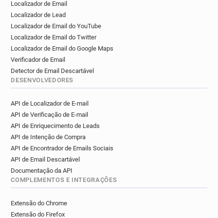
Localizador de Email
s************@letelegramme.fr
Localizador de Lead
g******@letelegramme.fr
Localizador de Email do YouTube
f***********@letelegramme.fr
Localizador de Email do Twitter
i**********@letelegramme.fr
Localizador de Email do Google Maps
l*********@letelegramme.fr
Verificador de Email
e************@letelegramme.fr
Detector de Email Descartável
n***********@letelegramme.fr
DESENVOLVEDORES
j*******@letelegramme.fr
API de Localizador de E-mail
n************@letelegramme.fr
API de Verificação de E-mail
k************@letelegramme.fr
API de Enriquecimento de Leads
v***********@letelegramme.fr
API de Intenção de Compra
f*****@letelegramme.fr
c******@letelegramme.fr
API de Encontrador de Emails Sociais
p*******@letelegramme.fr
API de Email Descartável
k*******@letelegramme.fr
Documentação da API
a************@letelegramme.fr
COMPLEMENTOS E INTEGRAÇÕES
y*********@letelegramme.fr
y***********@letelegramme.fr
Extensão do Chrome
u********@letelegramme.fr
Extensão do Firefox