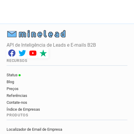
t**********@letelegramme.fr
r********@letelegramme.fr
g*****@letelegramme.fr
h**********@letelegramme.fr
c**********@letelegramme.fr
h********@letelegramme.fr
z*******@letelegramme.fr
API de Inteligência de Leads e E-mails B2B
i**********@letelegramme.fr
f**********@letelegramme.fr
RECURSOS
v*********@letelegramme.fr
e*****@letelegramme.fr
Status
d************@letelegramme.fr
Blog
r**********@letelegramme.fr
Preços
m*********@letelegramme.fr
Referências
y*****@letelegramme.fr
Contate-nos
v*********@letelegramme.fr
Índice de Empresas
PRODUTOS
h************@letelegramme.fr
i********@letelegramme.fr
Localizador de Email de Empresa
e***********@letelegramme.fr