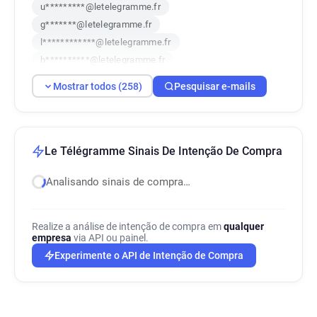
u*********@letelegramme.fr
g*******@letelegramme.fr
l************@letelegramme.fr
h**********@letelegramme.fr
a***********@letelegramme.fr
Mostrar todos (258)
Pesquisar e-mails
i*****@letelegramme.fr
w*********@letelegramme.fr
b**********@letelegramme.fr
k**********@letelegramme.fr
Le Télégramme Sinais De Intenção De Compra
a**********@letelegramme.fr
Analisando sinais de compra…
e********@letelegramme.fr
f********@letelegramme.fr
o************@letelegramme.fr
Realize a análise de intenção de compra em
qualquer
w************@letelegramme.fr
empresa
via API ou painel.
z********@letelegramme.fr
Experimente o API de Intenção de Compra
h************@letelegramme.fr
i*********@letelegramme.fr
y*******@letelegramme.fr