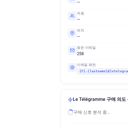
—
직원
—
위치
—
찾은 이메일
258
이메일 패턴
{F}.{lastname}@letelegr
Le Télégramme 구매 의도
구매 신호 분석 중…