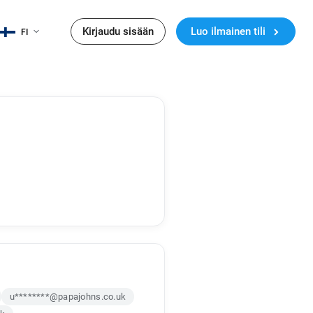
Kirjaudu sisään
Luo ilmainen tili
FI
u********@papajohns.co.uk