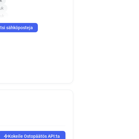
uk
uk
.uk
k
r*******@papajohns.co.uk
tsi sähköposteja
x*****@papajohns.co.uk
uk
.uk
a******@papajohns.co.uk
e******@papajohns.co.uk
.uk
k
Kokeile Ostopäätös API:ta