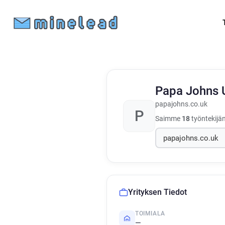
Papa Johns
papajohns.co.uk
P
Saimme
18
työntekijän
Yrityksen Tiedot
TOIMIALA
—