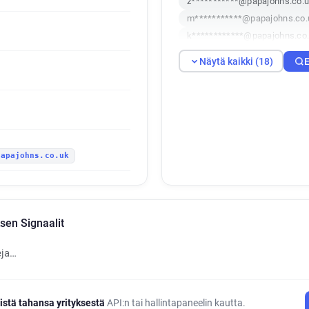
z***********@papajohns.co.
m***********@papajohns.co.
k************@papajohns.co
g**********@papajohns.co.u
Näytä kaikki (18)
E
t********@papajohns.co.uk
w***********@papajohns.co.
d************@papajohns.co
i**********@papajohns.co.uk
c*****@papajohns.co.uk
papajohns.co.uk
w*********@papajohns.co.uk
o************@papajohns.co
o**********@papajohns.co.u
sen Signaalit
eja…
istä tahansa yrityksestä
API:n tai hallintapaneelin kautta.