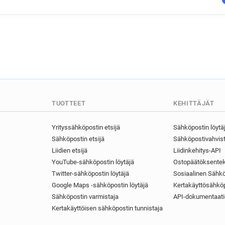
TUOTTEET
KEHITTÄJÄT
Yrityssähköpostin etsijä
Sähköpostin löytä
Sähköpostin etsijä
Sähköpostivahvist
Liidien etsijä
Liidinkehitys-API
YouTube-sähköpostin löytäjä
Ostopäätöksentek
Twitter-sähköpostin löytäjä
Sosiaalinen Sähkö
Google Maps -sähköpostin löytäjä
Kertakäyttösähköp
Sähköpostin varmistaja
API-dokumentaati
Kertakäyttöisen sähköpostin tunnistaja