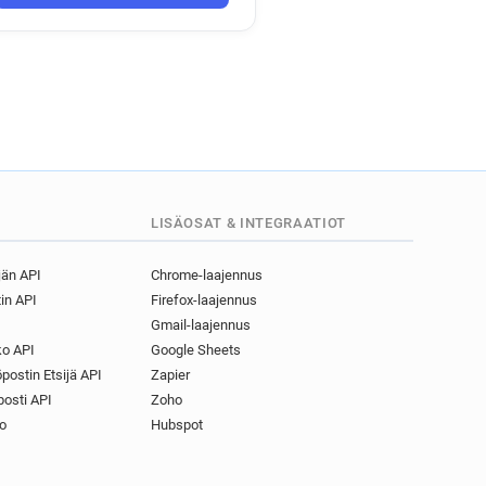
LISÄOSAT & INTEGRAATIOT
jän API
Chrome-laajennus
in API
Firefox-laajennus
Gmail-laajennus
o API
Google Sheets
postin Etsijä API
Zapier
osti API
Zoho
o
Hubspot