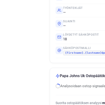
TYÖNTEKIJÄT
—
SIJAINTI
—
LÖYDETYT SÄHKÖPOSTIT
18
SÄHKÖPOSTIMALLI
{firstname}.{lastname}@
Papa Johns Uk Ostopäätök
Analysoidaan ostop signaal
Suorita ostopäätöksen analyysi
m