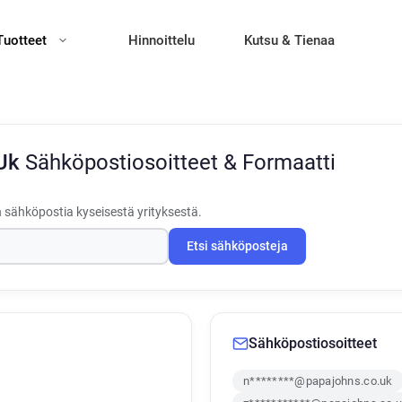
Tuotteet
Hinnoittelu
Kutsu & Tienaa
 Uk
Sähköpostiosoitteet & Formaatti
 sähköpostia kyseisestä yrityksestä.
Etsi sähköposteja
Sähköpostiosoitteet
n********@papajohns.co.uk