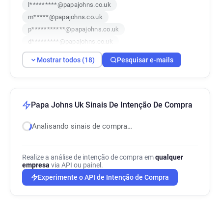
l*********@papajohns.co.uk
m*****@papajohns.co.uk
p***********@papajohns.co.uk
d*********@papajohns.co.uk
w*****@papajohns.co.uk
Mostrar todos (18)
Pesquisar e-mails
g************@papajohns.co.uk
v************@papajohns.co.uk
y***********@papajohns.co.uk
s*****@papajohns.co.uk
Papa Johns Uk Sinais De Intenção De Compra
c************@papajohns.co.uk
Analisando sinais de compra…
d*******@papajohns.co.uk
l*********@papajohns.co.uk
a**********@papajohns.co.uk
Realize a análise de intenção de compra em
qualquer
v*****@papajohns.co.uk
empresa
via API ou painel.
i*********@papajohns.co.uk
Experimente o API de Intenção de Compra
p*******@papajohns.co.uk
m*********@papajohns.co.uk
o*******@papajohns.co.uk